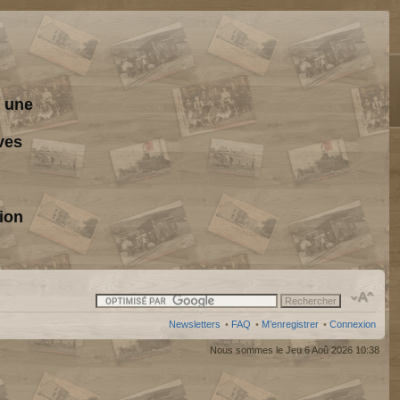
s une
ves
ion
Newsletters
•
FAQ
•
M’enregistrer
•
Connexion
Nous sommes le Jeu 6 Aoû 2026 10:38