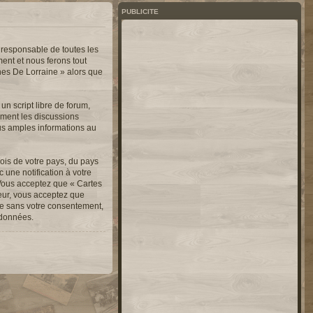
PUBLICITE
 responsable de toutes les
ent et nous ferons tout
nnes De Lorraine » alors que
n script libre de forum,
lement les discussions
us amples informations au
ois de votre pays, du pays
une notification à votre
 Vous acceptez que « Cartes
teur, vous acceptez que
ie sans votre consentement,
 données.