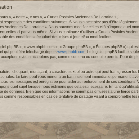
sation
nous », « notre », « nos », « Cartes Postales Anciennes De Lorraine »,
nt responsable des conditions suivantes. Si vous n’acceptez pas d’être légalement
ales Anciennes De Lorraine ». Nous pouvons modifier celles-ci à n’importe quel mom
ement celles-ci par vous-même. Si vous continuez d’utiliser « Cartes Postales Ancie
ble des conditions découlant des mises à jour et/ou modifications.
logiciel phpBB », « www.phpbb.com », « Groupe phpBB », « Équipes phpBB ») qui est u
 et qui peut être téléchargé depuis
www.phpbb.com
. Le logiciel phpBB facilite seu
 acceptons et/ou n’acceptons pas, comme contenu ou conduite permis. Pour de pl
atoire, choquant, menaçant, à caractère sexuel ou autre qui peut transgresser les l
ationales. Le faire peut vous mener à un bannissement immédiat et permanent, avec 
de tous les messages est enregistrée pour aider au renforcement de ces conditions.
porte quel sujet lorsque nous estimons que cela est nécessaire. En tant qu’utilisa
se de données. Bien que ces informations ne soient pas diffusées à une tierce part
nus comme responsables en cas de tentative de piratage visant à compromettre les