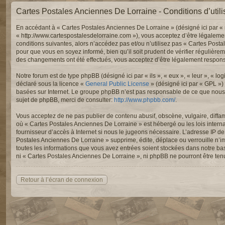
Cartes Postales Anciennes De Lorraine - Conditions d’utili
En accédant à « Cartes Postales Anciennes De Lorraine » (désigné ici par « 
« http://www.cartespostalesdelorraine.com »), vous acceptez d’être légaleme
conditions suivantes, alors n’accédez pas et/ou n’utilisez pas « Cartes Post
pour que vous en soyez informé, bien qu’il soit prudent de vérifier régulièr
des changements ont été effectués, vous acceptez d’être légalement responsa
Notre forum est de type phpBB (désigné ici par « ils », « eux », « leur », « 
déclaré sous la licence «
General Public License
» (désigné ici par « GPL »)
basées sur Internet. Le groupe phpBB n’est pas responsable de ce que nous
sujet de phpBB, merci de consulter:
http://www.phpbb.com/
.
Vous acceptez de ne pas publier de contenu abusif, obscène, vulgaire, diffam
où « Cartes Postales Anciennes De Lorraine » est hébergé ou les lois intern
fournisseur d’accès à Internet si nous le jugeons nécessaire. L’adresse IP 
Postales Anciennes De Lorraine » supprime, édite, déplace ou verrouille n’im
toutes les informations que vous avez entrées soient stockées dans notre ba
ni « Cartes Postales Anciennes De Lorraine », ni phpBB ne pourront être te
Retour à l’écran de connexion