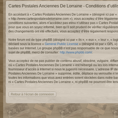
Cartes Postales Anciennes De Lorraine - Conditions d’utili
En accédant à « Cartes Postales Anciennes De Lorraine » (désigné ici par « 
« http://www.cartespostalesdelorraine.com »), vous acceptez d’être légaleme
conditions suivantes, alors n’accédez pas et/ou n’utilisez pas « Cartes Post
pour que vous en soyez informé, bien qu’il soit prudent de vérifier régulièr
des changements ont été effectués, vous acceptez d’être légalement responsa
Notre forum est de type phpBB (désigné ici par « ils », « eux », « leur », « 
déclaré sous la licence «
General Public License
» (désigné ici par « GPL »)
basées sur Internet. Le groupe phpBB n’est pas responsable de ce que nous
sujet de phpBB, merci de consulter:
http://www.phpbb.com/
.
Vous acceptez de ne pas publier de contenu abusif, obscène, vulgaire, diffam
où « Cartes Postales Anciennes De Lorraine » est hébergé ou les lois intern
fournisseur d’accès à Internet si nous le jugeons nécessaire. L’adresse IP 
Postales Anciennes De Lorraine » supprime, édite, déplace ou verrouille n’im
toutes les informations que vous avez entrées soient stockées dans notre ba
ni « Cartes Postales Anciennes De Lorraine », ni phpBB ne pourront être te
Retour à l’écran de connexion