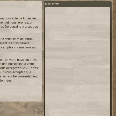
PUBLICITE
 responsable de toutes les
ent et nous ferons tout
nnes De Lorraine » alors que
n script libre de forum,
lement les discussions
us amples informations au
ois de votre pays, du pays
une notification à votre
 Vous acceptez que « Cartes
teur, vous acceptez que
ie sans votre consentement,
 données.