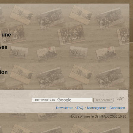
s une
ves
ion
Newsletters
•
FAQ
•
M’enregistrer
•
Connexion
Nous sommes le Dim 9 Aoû 2026 10:28