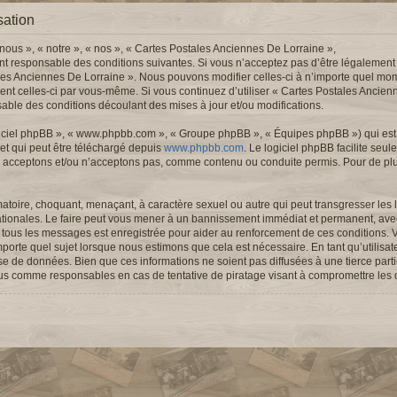
sation
nous », « notre », « nos », « Cartes Postales Anciennes De Lorraine »,
nt responsable des conditions suivantes. Si vous n’acceptez pas d’être légalement
ales Anciennes De Lorraine ». Nous pouvons modifier celles-ci à n’importe quel mom
ement celles-ci par vous-même. Si vous continuez d’utiliser « Cartes Postales Ancie
ble des conditions découlant des mises à jour et/ou modifications.
logiciel phpBB », « www.phpbb.com », « Groupe phpBB », « Équipes phpBB ») qui est u
 et qui peut être téléchargé depuis
www.phpbb.com
. Le logiciel phpBB facilite seu
 acceptons et/ou n’acceptons pas, comme contenu ou conduite permis. Pour de pl
atoire, choquant, menaçant, à caractère sexuel ou autre qui peut transgresser les l
ationales. Le faire peut vous mener à un bannissement immédiat et permanent, avec 
de tous les messages est enregistrée pour aider au renforcement de ces conditions.
porte quel sujet lorsque nous estimons que cela est nécessaire. En tant qu’utilisa
se de données. Bien que ces informations ne soient pas diffusées à une tierce part
nus comme responsables en cas de tentative de piratage visant à compromettre les