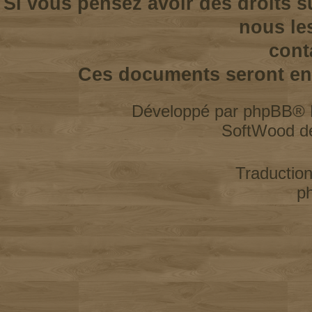
Si vous pensez avoir des droits s
nous le
cont
Ces documents seront enl
Développé par
phpBB
® 
SoftWood d
Traductio
p