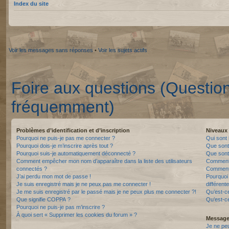
Index du site
Voir les messages sans réponses
•
Voir les sujets actifs
Foire aux questions (Questio
fréquemment)
Problèmes d’identification et d’inscription
Niveaux 
Pourquoi ne puis-je pas me connecter ?
Qui sont 
Pourquoi dois-je m’inscrire après tout ?
Que sont
Pourquoi suis-je automatiquement déconnecté ?
Que sont 
Comment empêcher mon nom d’apparaître dans la liste des utilisateurs
Comment 
connectés ?
Comment 
J’ai perdu mon mot de passe !
Pourquoi 
Je suis enregistré mais je ne peux pas me connecter !
différente
Je me suis enregistré par le passé mais je ne peux plus me connecter ?!
Qu’est-c
Que signifie COPPA ?
Qu’est-ce
Pourquoi ne puis-je pas m’inscrire ?
À quoi sert « Supprimer les cookies du forum » ?
Messager
Je ne pe