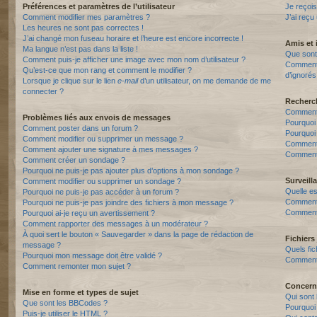
Préférences et paramètres de l’utilisateur
Je reçois
Comment modifier mes paramètres ?
J’ai reçu
Les heures ne sont pas correctes !
J’ai changé mon fuseau horaire et l’heure est encore incorrecte !
Amis et 
Ma langue n’est pas dans la liste !
Que sont 
Comment puis-je afficher une image avec mon nom d’utilisateur ?
Comment p
Qu’est-ce que mon rang et comment le modifier ?
d’ignorés
Lorsque je clique sur le lien
e-mail
d’un utilisateur, on me demande de me
connecter ?
Recherc
Comment 
Problèmes liés aux envois de messages
Pourquoi
Comment poster dans un forum ?
Pourquoi
Comment modifier ou supprimer un message ?
Comment
Comment ajouter une signature à mes messages ?
Comment 
Comment créer un sondage ?
Pourquoi ne puis-je pas ajouter plus d’options à mon sondage ?
Surveill
Comment modifier ou supprimer un sondage ?
Quelle es
Pourquoi ne puis-je pas accéder à un forum ?
Comment s
Pourquoi ne puis-je pas joindre des fichiers à mon message ?
Comment 
Pourquoi ai-je reçu un avertissement ?
Comment rapporter des messages à un modérateur ?
À quoi sert le bouton « Sauvegarder » dans la page de rédaction de
Fichiers 
message ?
Quels fic
Pourquoi mon message doit être validé ?
Comment t
Comment remonter mon sujet ?
Concern
Mise en forme et types de sujet
Qui sont 
Que sont les BBCodes ?
Pourquoi 
Puis-je utiliser le HTML ?