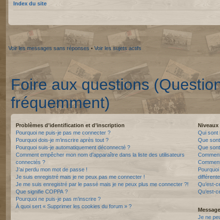
Index du site
Voir les messages sans réponses
•
Voir les sujets actifs
Foire aux questions (Questio
fréquemment)
Problèmes d’identification et d’inscription
Niveaux 
Pourquoi ne puis-je pas me connecter ?
Qui sont 
Pourquoi dois-je m’inscrire après tout ?
Que sont
Pourquoi suis-je automatiquement déconnecté ?
Que sont 
Comment empêcher mon nom d’apparaître dans la liste des utilisateurs
Comment 
connectés ?
Comment 
J’ai perdu mon mot de passe !
Pourquoi 
Je suis enregistré mais je ne peux pas me connecter !
différente
Je me suis enregistré par le passé mais je ne peux plus me connecter ?!
Qu’est-c
Que signifie COPPA ?
Qu’est-ce
Pourquoi ne puis-je pas m’inscrire ?
À quoi sert « Supprimer les cookies du forum » ?
Messager
Je ne pe