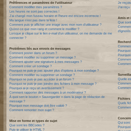
Préférences et paramètres de l’utilisateur
Je reçois
Comment modifier mes paramètres ?
J’ai reçu
Les heures ne sont pas correctes !
J’ai changé mon fuseau horaire et l’heure est encore incorrecte !
Amis et 
Ma langue n’est pas dans la liste !
Que sont 
Comment puis-je afficher une image avec mon nom d’utilisateur ?
Comment p
Qu’est-ce que mon rang et comment le modifier ?
d’ignorés
Lorsque je clique sur le lien
e-mail
d’un utilisateur, on me demande de me
connecter ?
Recherc
Comment 
Problèmes liés aux envois de messages
Pourquoi
Comment poster dans un forum ?
Pourquoi
Comment modifier ou supprimer un message ?
Comment
Comment ajouter une signature à mes messages ?
Comment 
Comment créer un sondage ?
Pourquoi ne puis-je pas ajouter plus d’options à mon sondage ?
Surveill
Comment modifier ou supprimer un sondage ?
Quelle es
Pourquoi ne puis-je pas accéder à un forum ?
Comment s
Pourquoi ne puis-je pas joindre des fichiers à mon message ?
Comment 
Pourquoi ai-je reçu un avertissement ?
Comment rapporter des messages à un modérateur ?
À quoi sert le bouton « Sauvegarder » dans la page de rédaction de
Fichiers 
message ?
Quels fic
Pourquoi mon message doit être validé ?
Comment t
Comment remonter mon sujet ?
Concern
Mise en forme et types de sujet
Qui sont 
Que sont les BBCodes ?
Pourquoi 
Puis-je utiliser le HTML ?