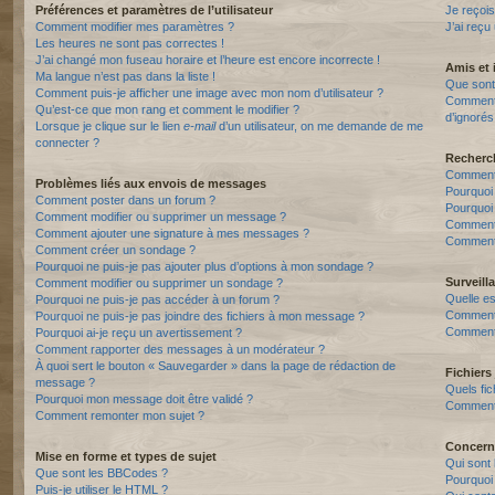
Préférences et paramètres de l’utilisateur
Je reçois
Comment modifier mes paramètres ?
J’ai reçu
Les heures ne sont pas correctes !
J’ai changé mon fuseau horaire et l’heure est encore incorrecte !
Amis et 
Ma langue n’est pas dans la liste !
Que sont 
Comment puis-je afficher une image avec mon nom d’utilisateur ?
Comment p
Qu’est-ce que mon rang et comment le modifier ?
d’ignorés
Lorsque je clique sur le lien
e-mail
d’un utilisateur, on me demande de me
connecter ?
Recherc
Comment 
Problèmes liés aux envois de messages
Pourquoi
Comment poster dans un forum ?
Pourquoi
Comment modifier ou supprimer un message ?
Comment
Comment ajouter une signature à mes messages ?
Comment 
Comment créer un sondage ?
Pourquoi ne puis-je pas ajouter plus d’options à mon sondage ?
Surveill
Comment modifier ou supprimer un sondage ?
Quelle es
Pourquoi ne puis-je pas accéder à un forum ?
Comment s
Pourquoi ne puis-je pas joindre des fichiers à mon message ?
Comment 
Pourquoi ai-je reçu un avertissement ?
Comment rapporter des messages à un modérateur ?
À quoi sert le bouton « Sauvegarder » dans la page de rédaction de
Fichiers 
message ?
Quels fic
Pourquoi mon message doit être validé ?
Comment t
Comment remonter mon sujet ?
Concern
Mise en forme et types de sujet
Qui sont 
Que sont les BBCodes ?
Pourquoi 
Puis-je utiliser le HTML ?