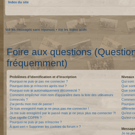
Index du site
Voir les messages sans réponses
•
Voir les sujets actifs
Foire aux questions (Questio
fréquemment)
Problèmes d’identification et d’inscription
Niveaux 
Pourquoi ne puis-je pas me connecter ?
Qui sont 
Pourquoi dois-je m’inscrire après tout ?
Que sont
Pourquoi suis-je automatiquement déconnecté ?
Que sont 
Comment empêcher mon nom d’apparaître dans la liste des utilisateurs
Comment 
connectés ?
Comment 
J’ai perdu mon mot de passe !
Pourquoi 
Je suis enregistré mais je ne peux pas me connecter !
différente
Je me suis enregistré par le passé mais je ne peux plus me connecter ?!
Qu’est-c
Que signifie COPPA ?
Qu’est-ce
Pourquoi ne puis-je pas m’inscrire ?
À quoi sert « Supprimer les cookies du forum » ?
Messager
Je ne pe