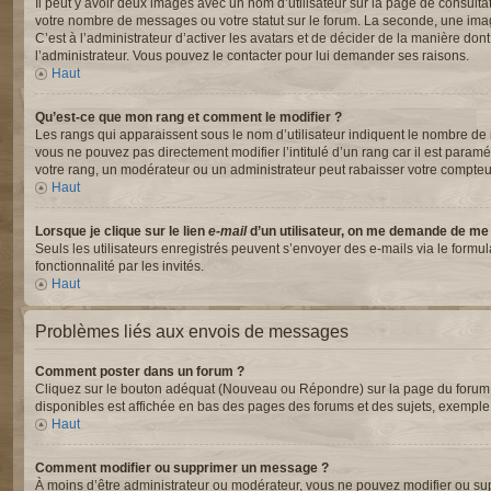
Il peut y avoir deux images avec un nom d’utilisateur sur la page de consul
votre nombre de messages ou votre statut sur le forum. La seconde, une ima
C’est à l’administrateur d’activer les avatars et de décider de la manière dont
l’administrateur. Vous pouvez le contacter pour lui demander ses raisons.
Haut
Qu’est-ce que mon rang et comment le modifier ?
Les rangs qui apparaissent sous le nom d’utilisateur indiquent le nombre de m
vous ne pouvez pas directement modifier l’intitulé d’un rang car il est para
votre rang, un modérateur ou un administrateur peut rabaisser votre compte
Haut
Lorsque je clique sur le lien
e-mail
d’un utilisateur, on me demande de me
Seuls les utilisateurs enregistrés peuvent s’envoyer des e-mails via le formul
fonctionnalité par les invités.
Haut
Problèmes liés aux envois de messages
Comment poster dans un forum ?
Cliquez sur le bouton adéquat (Nouveau ou Répondre) sur la page du forum ou
disponibles est affichée en bas des pages des forums et des sujets, exempl
Haut
Comment modifier ou supprimer un message ?
À moins d’être administrateur ou modérateur, vous ne pouvez modifier ou s