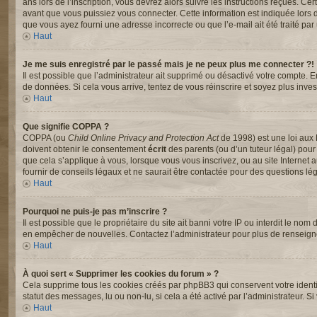
ans lors de l’inscription, vous devrez alors suivre les instructions reçues. C
avant que vous puissiez vous connecter. Cette information est indiquée lors de 
que vous ayez fourni une adresse incorrecte ou que l’e-mail ait été traité par u
Haut
Je me suis enregistré par le passé mais je ne peux plus me connecter ?!
Il est possible que l’administrateur ait supprimé ou désactivé votre compte. En
de données. Si cela vous arrive, tentez de vous réinscrire et soyez plus invest
Haut
Que signifie COPPA ?
COPPA (ou
Child Online Privacy and Protection Act
de 1998) est une loi aux 
doivent obtenir le consentement
écrit
des parents (ou d’un tuteur légal) pour
que cela s’applique à vous, lorsque vous vous inscrivez, ou au site Interne
fournir de conseils légaux et ne saurait être contactée pour des questions lég
Haut
Pourquoi ne puis-je pas m’inscrire ?
Il est possible que le propriétaire du site ait banni votre IP ou interdit le nom
en empêcher de nouvelles. Contactez l’administrateur pour plus de renseig
Haut
À quoi sert « Supprimer les cookies du forum » ?
Cela supprime tous les cookies créés par phpBB3 qui conservent votre identifi
statut des messages, lu ou non-lu, si cela a été activé par l’administrateur
Haut