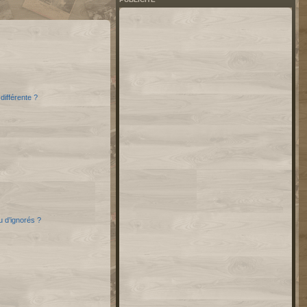
différente ?
u d’ignorés ?