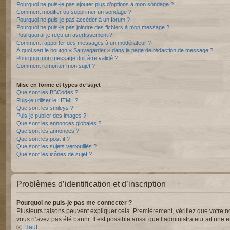
Pourquoi ne puis-je pas ajouter plus d’options à mon sondage ?
Comment modifier ou supprimer un sondage ?
Pourquoi ne puis-je pas accéder à un forum ?
Pourquoi ne puis-je pas joindre des fichiers à mon message ?
Pourquoi ai-je reçu un avertissement ?
Comment rapporter des messages à un modérateur ?
À quoi sert le bouton « Sauvegarder » dans la page de rédaction de message ?
Pourquoi mon message doit être validé ?
Comment remonter mon sujet ?
Mise en forme et types de sujet
Que sont les BBCodes ?
Puis-je utiliser le HTML ?
Que sont les smileys ?
Puis-je publier des images ?
Que sont les annonces globales ?
Que sont les annonces ?
Que sont les post-it ?
Que sont les sujets verrouillés ?
Que sont les icônes de sujet ?
Problèmes d’identification et d’inscription
Pourquoi ne puis-je pas me connecter ?
Plusieurs raisons peuvent expliquer cela. Premièrement, vérifiez que votre nom 
vous n’avez pas été banni. Il est possible aussi que l’administrateur ait une er
Haut