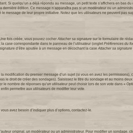
t. Si quelqu’un a déjà répondu au message, un petit texte s’affichera en bas du 
 de la dernière édition. Ce message n’apparaîtra pas si un modérateur ou un administ
ifié le message de leur propre initiative. Notez que les utilisateurs ne peuvent pas
 Une fois créée, vous pouvez cocher
Attacher sa signature
sur le formulaire de réd
 la case correspondante dans le panneau de l’utilisateur (onglet
Préférences du for
e signature d’être ajoutée à un message en décochant la case
Attacher sa signature
u la modification du premier message d’un sujet (si vous en avez les permissions), c
s le droit de créer des sondages). Saisissez le titre du sondage et au moins deux 
e nombre de réponses qu’un utilisateur peut choisir lors de son vote dans « Option(
 enfin permettre aux utilisateurs de modifier leur vote.
vous avez besoin d’indiquer plus d’options, contactez-le.
uteur original, un modérateur ou un administrateur. Pour modifier un sondage, cl