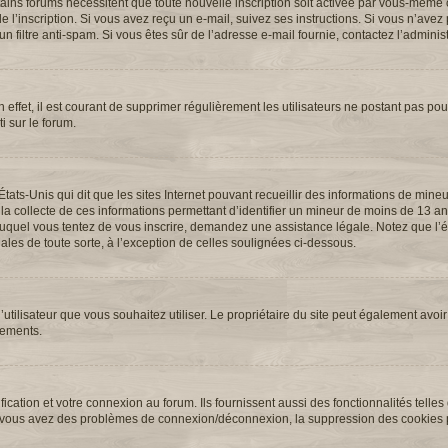
ertains forums nécessitent que toute nouvelle inscription soit activée par vous-même 
l’inscription. Si vous avez reçu un e-mail, suivez ses instructions. Si vous n’avez p
n filtre anti-spam. Si vous êtes sûr de l’adresse e-mail fournie, contactez l’administ
 effet, il est courant de supprimer régulièrement les utilisateurs ne postant pas pour
i sur le forum.
États-Unis qui dit que les sites Internet pouvant recueillir des informations de min
 la collecte de ces informations permettant d’identifier un mineur de moins de 13 an
t auquel vous tentez de vous inscrire, demandez une assistance légale. Notez que l
ales de toute sorte, à l’exception de celles soulignées ci-dessous.
 d’utilisateur que vous souhaitez utiliser. Le propriétaire du site peut également avoir
nements.
cation et votre connexion au forum. Ils fournissent aussi des fonctionnalités telles
. Si vous avez des problèmes de connexion/déconnexion, la suppression des cookies p