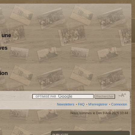
s une
ves
ion
Newsletters
•
FAQ
•
M’enregistrer
•
Connexion
Nous sommes le Dim 9 Aoû 2026 10:44
PUBLICITE