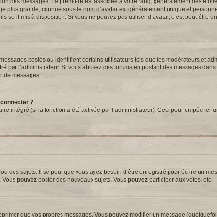
tation des messages. La première est associée à votre rang, généralement des étoil
ge plus grande, connue sous le nom d’avatar est généralement unique et personnell
 ils sont mis à disposition. Si vous ne pouvez pas utiliser d’avatar, c’est peut-être 
essages postés ou identifient certains utilisateurs tels que les modérateurs et adm
métré par l’administrateur. Si vous abusez des forums en postant des messages dans
ur de messages.
 connecter ?
aire intégré (si la fonction a été activée par l’administrateur). Ceci pour empêcher 
 des sujets. Il se peut que vous ayez besoin d’être enregistré pour écrire un mes
e: Vous
pouvez
poster des nouveaux sujets, Vous
pouvez
participer aux votes, etc.
upprimer que vos propres messages. Vous pouvez modifier un message (quelquefoi