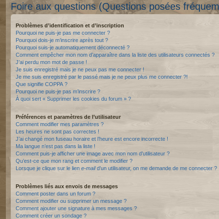
Foire aux questions (Questions posées fréque
Problèmes d’identification et d’inscription
Pourquoi ne puis-je pas me connecter ?
Pourquoi dois-je m’inscrire après tout ?
Pourquoi suis-je automatiquement déconnecté ?
Comment empêcher mon nom d’apparaître dans la liste des utilisateurs connectés ?
J’ai perdu mon mot de passe !
Je suis enregistré mais je ne peux pas me connecter !
Je me suis enregistré par le passé mais je ne peux plus me connecter ?!
Que signifie COPPA ?
Pourquoi ne puis-je pas m’inscrire ?
À quoi sert « Supprimer les cookies du forum » ?
Préférences et paramètres de l’utilisateur
Comment modifier mes paramètres ?
Les heures ne sont pas correctes !
J’ai changé mon fuseau horaire et l’heure est encore incorrecte !
Ma langue n’est pas dans la liste !
Comment puis-je afficher une image avec mon nom d’utilisateur ?
Qu’est-ce que mon rang et comment le modifier ?
Lorsque je clique sur le lien
e-mail
d’un utilisateur, on me demande de me connecter ?
Problèmes liés aux envois de messages
Comment poster dans un forum ?
Comment modifier ou supprimer un message ?
Comment ajouter une signature à mes messages ?
Comment créer un sondage ?