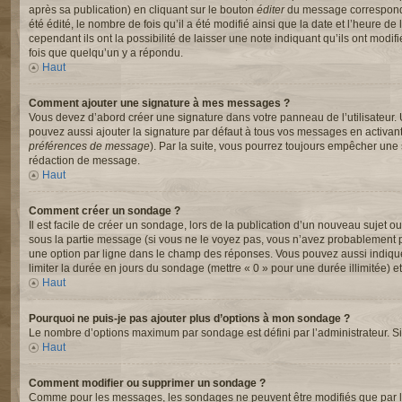
après sa publication) en cliquant sur le bouton
éditer
du message correspondan
été édité, le nombre de fois qu’il a été modifié ainsi que la date et l’heure
cependant ils ont la possibilité de laisser une note indiquant qu’ils ont mod
fois que quelqu’un y a répondu.
Haut
Comment ajouter une signature à mes messages ?
Vous devez d’abord créer une signature dans votre panneau de l’utilisateur.
pouvez aussi ajouter la signature par défaut à tous vos messages en activant
préférences de message
). Par la suite, vous pourrez toujours empêcher un
rédaction de message.
Haut
Comment créer un sondage ?
Il est facile de créer un sondage, lors de la publication d’un nouveau sujet o
sous la partie message (si vous ne le voyez pas, vous n’avez probablement pa
une option par ligne dans le champ des réponses. Vous pouvez aussi indiquer l
limiter la durée en jours du sondage (mettre « 0 » pour une durée illimitée) et
Haut
Pourquoi ne puis-je pas ajouter plus d’options à mon sondage ?
Le nombre d’options maximum par sondage est défini par l’administrateur. Si 
Haut
Comment modifier ou supprimer un sondage ?
Comme pour les messages, les sondages ne peuvent être modifiés que par l’a