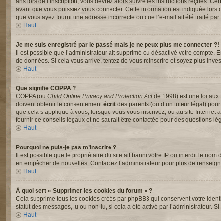
ans lors de l’inscription, vous devrez alors suivre les instructions reçues. C
avant que vous puissiez vous connecter. Cette information est indiquée lors de 
que vous ayez fourni une adresse incorrecte ou que l’e-mail ait été traité par u
Haut
Je me suis enregistré par le passé mais je ne peux plus me connecter ?!
Il est possible que l’administrateur ait supprimé ou désactivé votre compte. En
de données. Si cela vous arrive, tentez de vous réinscrire et soyez plus invest
Haut
Que signifie COPPA ?
COPPA (ou
Child Online Privacy and Protection Act
de 1998) est une loi aux 
doivent obtenir le consentement
écrit
des parents (ou d’un tuteur légal) pour
que cela s’applique à vous, lorsque vous vous inscrivez, ou au site Interne
fournir de conseils légaux et ne saurait être contactée pour des questions lég
Haut
Pourquoi ne puis-je pas m’inscrire ?
Il est possible que le propriétaire du site ait banni votre IP ou interdit le nom
en empêcher de nouvelles. Contactez l’administrateur pour plus de renseig
Haut
À quoi sert « Supprimer les cookies du forum » ?
Cela supprime tous les cookies créés par phpBB3 qui conservent votre identifi
statut des messages, lu ou non-lu, si cela a été activé par l’administrateur
Haut