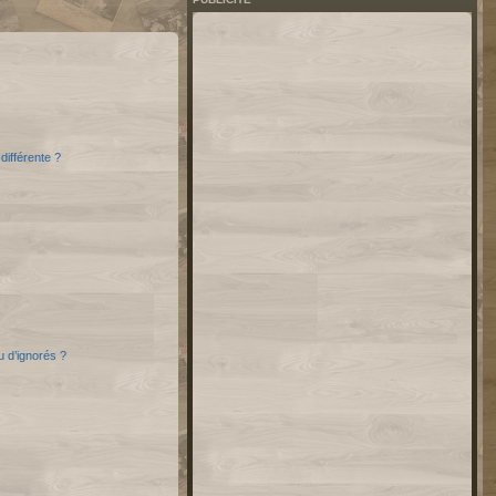
différente ?
u d’ignorés ?