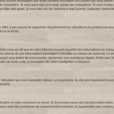
ertains forums nécessitent que toute nouvelle inscription soit activée par vous-même 
l’inscription. Si vous avez reçu un e-mail, suivez ses instructions. Si vous n’avez p
n filtre anti-spam. Si vous êtes sûr de l’adresse e-mail fournie, contactez l’administ
 effet, il est courant de supprimer régulièrement les utilisateurs ne postant pas pour
i sur le forum.
États-Unis qui dit que les sites Internet pouvant recueillir des informations de min
 la collecte de ces informations permettant d’identifier un mineur de moins de 13 an
t auquel vous tentez de vous inscrire, demandez une assistance légale. Notez que l
ales de toute sorte, à l’exception de celles soulignées ci-dessous.
 d’utilisateur que vous souhaitez utiliser. Le propriétaire du site peut également avoir
nements.
cation et votre connexion au forum. Ils fournissent aussi des fonctionnalités telles
. Si vous avez des problèmes de connexion/déconnexion, la suppression des cookies p