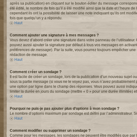
après sa publication) en cliquant sur le bouton
éditer
du message correspondan
été édité, le nombre de fois qu’il a été modifié ainsi que la date et l’heure
cependant ils ont la possibilité de laisser une note indiquant qu’ils ont mod
fois que quelqu’un y a répondu.
Haut
Comment ajouter une signature à mes messages ?
Vous devez d’abord créer une signature dans votre panneau de l’utilisateur.
pouvez aussi ajouter la signature par défaut à tous vos messages en activant
préférences de message
). Par la suite, vous pourrez toujours empêcher un
rédaction de message.
Haut
Comment créer un sondage ?
Il est facile de créer un sondage, lors de la publication d’un nouveau sujet o
sous la partie message (si vous ne le voyez pas, vous n’avez probablement pa
une option par ligne dans le champ des réponses. Vous pouvez aussi indiquer l
limiter la durée en jours du sondage (mettre « 0 » pour une durée illimitée) et
Haut
Pourquoi ne puis-je pas ajouter plus d’options à mon sondage ?
Le nombre d’options maximum par sondage est défini par l’administrateur. Si 
Haut
Comment modifier ou supprimer un sondage ?
Comme pour les messages, les sondages ne peuvent être modifiés que par l’a