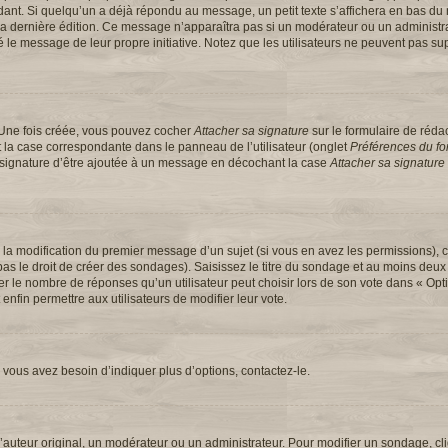
t. Si quelqu’un a déjà répondu au message, un petit texte s’affichera en bas du 
 de la dernière édition. Ce message n’apparaîtra pas si un modérateur ou un administ
ifié le message de leur propre initiative. Notez que les utilisateurs ne peuvent pas
 Une fois créée, vous pouvez cocher
Attacher sa signature
sur le formulaire de réd
 la case correspondante dans le panneau de l’utilisateur (onglet
Préférences du for
e signature d’être ajoutée à un message en décochant la case
Attacher sa signature
u la modification du premier message d’un sujet (si vous en avez les permissions), c
s le droit de créer des sondages). Saisissez le titre du sondage et au moins deux 
e nombre de réponses qu’un utilisateur peut choisir lors de son vote dans « Option(
 enfin permettre aux utilisateurs de modifier leur vote.
vous avez besoin d’indiquer plus d’options, contactez-le.
uteur original, un modérateur ou un administrateur. Pour modifier un sondage, cl