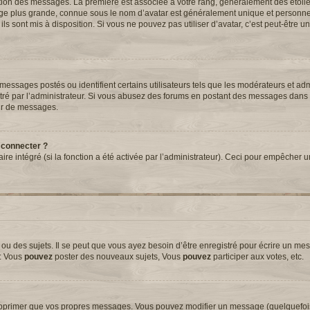
tation des messages. La première est associée à votre rang, généralement des étoil
ge plus grande, connue sous le nom d’avatar est généralement unique et personnell
 ils sont mis à disposition. Si vous ne pouvez pas utiliser d’avatar, c’est peut-être 
essages postés ou identifient certains utilisateurs tels que les modérateurs et adm
métré par l’administrateur. Si vous abusez des forums en postant des messages dans
ur de messages.
 connecter ?
aire intégré (si la fonction a été activée par l’administrateur). Ceci pour empêcher 
 des sujets. Il se peut que vous ayez besoin d’être enregistré pour écrire un mes
e: Vous
pouvez
poster des nouveaux sujets, Vous
pouvez
participer aux votes, etc.
upprimer que vos propres messages. Vous pouvez modifier un message (quelquefoi