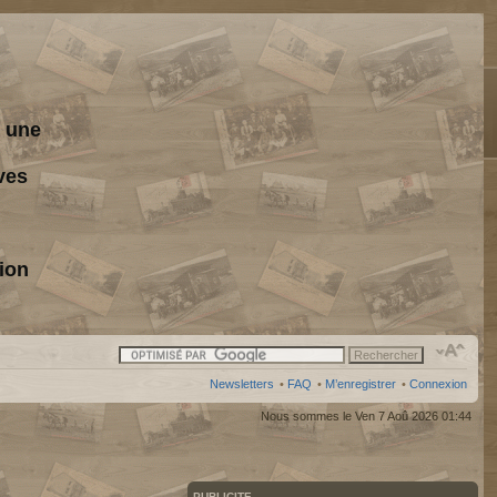
s une
ves
ion
Newsletters
•
FAQ
•
M’enregistrer
•
Connexion
Nous sommes le Ven 7 Aoû 2026 01:44
PUBLICITE