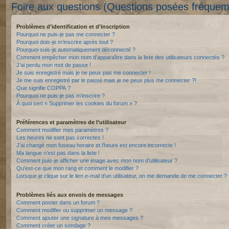
Foire aux questions (Questions posées fréque
Problèmes d’identification et d’inscription
Pourquoi ne puis-je pas me connecter ?
Pourquoi dois-je m’inscrire après tout ?
Pourquoi suis-je automatiquement déconnecté ?
Comment empêcher mon nom d’apparaître dans la liste des utilisateurs connectés ?
J’ai perdu mon mot de passe !
Je suis enregistré mais je ne peux pas me connecter !
Je me suis enregistré par le passé mais je ne peux plus me connecter ?!
Que signifie COPPA ?
Pourquoi ne puis-je pas m’inscrire ?
À quoi sert « Supprimer les cookies du forum » ?
Préférences et paramètres de l’utilisateur
Comment modifier mes paramètres ?
Les heures ne sont pas correctes !
J’ai changé mon fuseau horaire et l’heure est encore incorrecte !
Ma langue n’est pas dans la liste !
Comment puis-je afficher une image avec mon nom d’utilisateur ?
Qu’est-ce que mon rang et comment le modifier ?
Lorsque je clique sur le lien
e-mail
d’un utilisateur, on me demande de me connecter ?
Problèmes liés aux envois de messages
Comment poster dans un forum ?
Comment modifier ou supprimer un message ?
Comment ajouter une signature à mes messages ?
Comment créer un sondage ?