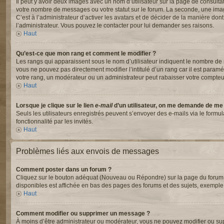
Il peut y avoir deux images avec un nom d’utilisateur sur la page de consul
votre nombre de messages ou votre statut sur le forum. La seconde, une ima
C’est à l’administrateur d’activer les avatars et de décider de la manière dont
l’administrateur. Vous pouvez le contacter pour lui demander ses raisons.
Haut
Qu’est-ce que mon rang et comment le modifier ?
Les rangs qui apparaissent sous le nom d’utilisateur indiquent le nombre de m
vous ne pouvez pas directement modifier l’intitulé d’un rang car il est para
votre rang, un modérateur ou un administrateur peut rabaisser votre compte
Haut
Lorsque je clique sur le lien
e-mail
d’un utilisateur, on me demande de me
Seuls les utilisateurs enregistrés peuvent s’envoyer des e-mails via le formul
fonctionnalité par les invités.
Haut
Problèmes liés aux envois de messages
Comment poster dans un forum ?
Cliquez sur le bouton adéquat (Nouveau ou Répondre) sur la page du forum ou
disponibles est affichée en bas des pages des forums et des sujets, exempl
Haut
Comment modifier ou supprimer un message ?
À moins d’être administrateur ou modérateur, vous ne pouvez modifier ou s