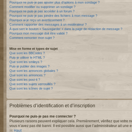
Pourquoi ne puis-je pas ajouter plus d’options à mon sondage ?
Comment modifier ou supprimer un sondage ?
Pourquoi ne puis-je pas accéder à un forum ?
Pourquoi ne puis-je pas joindre des fichiers à mon message ?
Pourquoi ai-je reçu un avertissement ?
Comment rapporter des messages à un modérateur ?
À quoi sert le bouton « Sauvegarder » dans la page de rédaction de message ?
Pourquoi mon message doit être validé ?
Comment remonter mon sujet ?
Mise en forme et types de sujet
Que sont les BBCodes ?
Puis-je utiliser le HTML ?
Que sont les smileys ?
Puis-je publier des images ?
Que sont les annonces globales ?
Que sont les annonces ?
Que sont les post-it ?
Que sont les sujets verrouillés ?
Que sont les icônes de sujet ?
Problèmes d’identification et d’inscription
Pourquoi ne puis-je pas me connecter ?
Plusieurs raisons peuvent expliquer cela. Premièrement, vérifiez que votre nom 
vous n’avez pas été banni. Il est possible aussi que l’administrateur ait une er
Haut