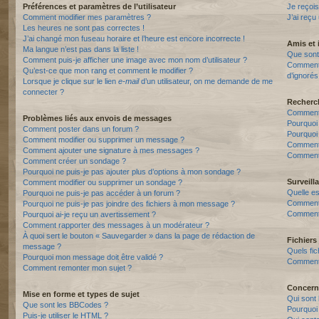
Préférences et paramètres de l’utilisateur
Je reçois
Comment modifier mes paramètres ?
J’ai reçu
Les heures ne sont pas correctes !
J’ai changé mon fuseau horaire et l’heure est encore incorrecte !
Amis et 
Ma langue n’est pas dans la liste !
Que sont 
Comment puis-je afficher une image avec mon nom d’utilisateur ?
Comment p
Qu’est-ce que mon rang et comment le modifier ?
d’ignorés
Lorsque je clique sur le lien
e-mail
d’un utilisateur, on me demande de me
connecter ?
Recherc
Comment 
Problèmes liés aux envois de messages
Pourquoi
Comment poster dans un forum ?
Pourquoi
Comment modifier ou supprimer un message ?
Comment
Comment ajouter une signature à mes messages ?
Comment 
Comment créer un sondage ?
Pourquoi ne puis-je pas ajouter plus d’options à mon sondage ?
Surveill
Comment modifier ou supprimer un sondage ?
Quelle es
Pourquoi ne puis-je pas accéder à un forum ?
Comment s
Pourquoi ne puis-je pas joindre des fichiers à mon message ?
Comment 
Pourquoi ai-je reçu un avertissement ?
Comment rapporter des messages à un modérateur ?
À quoi sert le bouton « Sauvegarder » dans la page de rédaction de
Fichiers 
message ?
Quels fic
Pourquoi mon message doit être validé ?
Comment t
Comment remonter mon sujet ?
Concern
Mise en forme et types de sujet
Qui sont 
Que sont les BBCodes ?
Pourquoi 
Puis-je utiliser le HTML ?