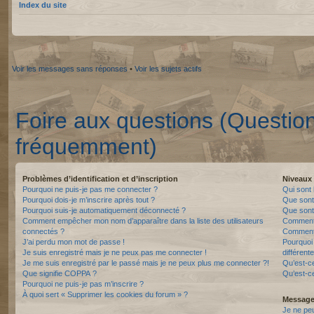
Index du site
Voir les messages sans réponses
•
Voir les sujets actifs
Foire aux questions (Questio
fréquemment)
Problèmes d’identification et d’inscription
Niveaux 
Pourquoi ne puis-je pas me connecter ?
Qui sont 
Pourquoi dois-je m’inscrire après tout ?
Que sont
Pourquoi suis-je automatiquement déconnecté ?
Que sont 
Comment empêcher mon nom d’apparaître dans la liste des utilisateurs
Comment 
connectés ?
Comment 
J’ai perdu mon mot de passe !
Pourquoi 
Je suis enregistré mais je ne peux pas me connecter !
différente
Je me suis enregistré par le passé mais je ne peux plus me connecter ?!
Qu’est-c
Que signifie COPPA ?
Qu’est-ce
Pourquoi ne puis-je pas m’inscrire ?
À quoi sert « Supprimer les cookies du forum » ?
Messager
Je ne pe