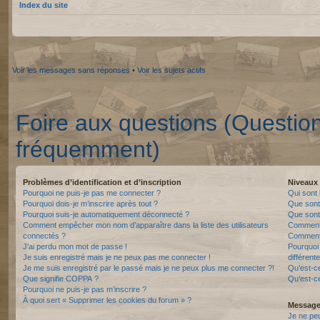
Index du site
Voir les messages sans réponses
•
Voir les sujets actifs
Foire aux questions (Questio
fréquemment)
Problèmes d’identification et d’inscription
Niveaux 
Pourquoi ne puis-je pas me connecter ?
Qui sont 
Pourquoi dois-je m’inscrire après tout ?
Que sont
Pourquoi suis-je automatiquement déconnecté ?
Que sont 
Comment empêcher mon nom d’apparaître dans la liste des utilisateurs
Comment 
connectés ?
Comment 
J’ai perdu mon mot de passe !
Pourquoi 
Je suis enregistré mais je ne peux pas me connecter !
différente
Je me suis enregistré par le passé mais je ne peux plus me connecter ?!
Qu’est-c
Que signifie COPPA ?
Qu’est-ce
Pourquoi ne puis-je pas m’inscrire ?
À quoi sert « Supprimer les cookies du forum » ?
Messager
Je ne pe