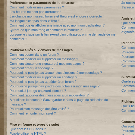
Préférences et paramètres de l’utilisateur
Je reçois
Comment modifier mes paramètres ?
J’ai reçu
Les heures ne sont pas correctes !
J’ai changé mon fuseau horaire et l’heure est encore incorrecte !
Amis et 
Ma langue n’est pas dans la liste !
Que sont 
Comment puis-je afficher une image avec mon nom d’utilisateur ?
Comment p
Qu’est-ce que mon rang et comment le modifier ?
d’ignorés
Lorsque je clique sur le lien
e-mail
d’un utilisateur, on me demande de me
connecter ?
Recherc
Comment 
Problèmes liés aux envois de messages
Pourquoi
Comment poster dans un forum ?
Pourquoi
Comment modifier ou supprimer un message ?
Comment
Comment ajouter une signature à mes messages ?
Comment 
Comment créer un sondage ?
Pourquoi ne puis-je pas ajouter plus d’options à mon sondage ?
Surveill
Comment modifier ou supprimer un sondage ?
Quelle es
Pourquoi ne puis-je pas accéder à un forum ?
Comment s
Pourquoi ne puis-je pas joindre des fichiers à mon message ?
Comment 
Pourquoi ai-je reçu un avertissement ?
Comment rapporter des messages à un modérateur ?
À quoi sert le bouton « Sauvegarder » dans la page de rédaction de
Fichiers 
message ?
Quels fic
Pourquoi mon message doit être validé ?
Comment t
Comment remonter mon sujet ?
Concern
Mise en forme et types de sujet
Qui sont 
Que sont les BBCodes ?
Pourquoi 
Puis-je utiliser le HTML ?