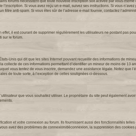
ertains forums nécessitent que toute nouvelle inscription soit activée par vous-même 
l’inscription. Si vous avez reçu un e-mail, suivez ses instructions. Si vous n’avez p
n filtre anti-spam. Si vous êtes sûr de l’adresse e-mail fournie, contactez l’administ
 effet, il est courant de supprimer régulièrement les utilisateurs ne postant pas pour
i sur le forum.
États-Unis qui dit que les sites Internet pouvant recueillir des informations de min
 la collecte de ces informations permettant d’identifier un mineur de moins de 13 an
t auquel vous tentez de vous inscrire, demandez une assistance légale. Notez que l
ales de toute sorte, à l’exception de celles soulignées ci-dessous.
 d’utilisateur que vous souhaitez utiliser. Le propriétaire du site peut également avoir
nements.
cation et votre connexion au forum. Ils fournissent aussi des fonctionnalités telles
. Si vous avez des problèmes de connexion/déconnexion, la suppression des cookies p