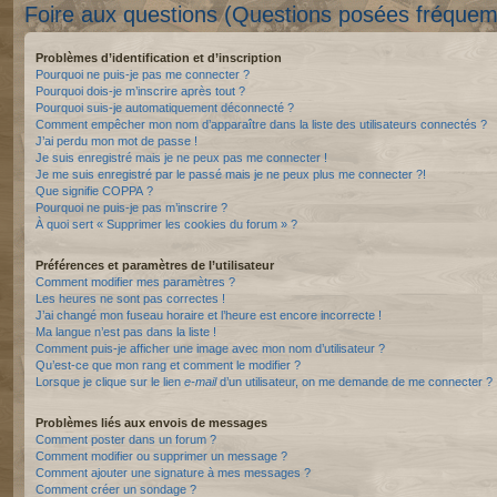
Foire aux questions (Questions posées fréque
Problèmes d’identification et d’inscription
Pourquoi ne puis-je pas me connecter ?
Pourquoi dois-je m’inscrire après tout ?
Pourquoi suis-je automatiquement déconnecté ?
Comment empêcher mon nom d’apparaître dans la liste des utilisateurs connectés ?
J’ai perdu mon mot de passe !
Je suis enregistré mais je ne peux pas me connecter !
Je me suis enregistré par le passé mais je ne peux plus me connecter ?!
Que signifie COPPA ?
Pourquoi ne puis-je pas m’inscrire ?
À quoi sert « Supprimer les cookies du forum » ?
Préférences et paramètres de l’utilisateur
Comment modifier mes paramètres ?
Les heures ne sont pas correctes !
J’ai changé mon fuseau horaire et l’heure est encore incorrecte !
Ma langue n’est pas dans la liste !
Comment puis-je afficher une image avec mon nom d’utilisateur ?
Qu’est-ce que mon rang et comment le modifier ?
Lorsque je clique sur le lien
e-mail
d’un utilisateur, on me demande de me connecter ?
Problèmes liés aux envois de messages
Comment poster dans un forum ?
Comment modifier ou supprimer un message ?
Comment ajouter une signature à mes messages ?
Comment créer un sondage ?