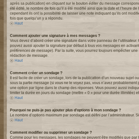
après sa publication) en cliquant sur le bouton
éditer
du message correspondan
été édité, le nombre de fois qu’il a été modifié ainsi que la date et l’heure
cependant ils ont la possibilité de laisser une note indiquant qu’ils ont mod
fois que quelqu’un y a répondu.
Haut
Comment ajouter une signature à mes messages ?
Vous devez d’abord créer une signature dans votre panneau de l’utilisateur.
pouvez aussi ajouter la signature par défaut à tous vos messages en activant
préférences de message
). Par la suite, vous pourrez toujours empêcher un
rédaction de message.
Haut
Comment créer un sondage ?
Il est facile de créer un sondage, lors de la publication d’un nouveau sujet o
sous la partie message (si vous ne le voyez pas, vous n’avez probablement pa
une option par ligne dans le champ des réponses. Vous pouvez aussi indiquer l
limiter la durée en jours du sondage (mettre « 0 » pour une durée illimitée) et
Haut
Pourquoi ne puis-je pas ajouter plus d’options à mon sondage ?
Le nombre d’options maximum par sondage est défini par l’administrateur. Si 
Haut
Comment modifier ou supprimer un sondage ?
Comme pour les messages, les sondages ne peuvent être modifiés que par l’a