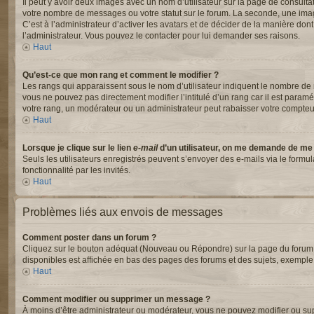
Il peut y avoir deux images avec un nom d’utilisateur sur la page de consul
votre nombre de messages ou votre statut sur le forum. La seconde, une ima
C’est à l’administrateur d’activer les avatars et de décider de la manière dont
l’administrateur. Vous pouvez le contacter pour lui demander ses raisons.
Haut
Qu’est-ce que mon rang et comment le modifier ?
Les rangs qui apparaissent sous le nom d’utilisateur indiquent le nombre de m
vous ne pouvez pas directement modifier l’intitulé d’un rang car il est para
votre rang, un modérateur ou un administrateur peut rabaisser votre compte
Haut
Lorsque je clique sur le lien
e-mail
d’un utilisateur, on me demande de me
Seuls les utilisateurs enregistrés peuvent s’envoyer des e-mails via le formul
fonctionnalité par les invités.
Haut
Problèmes liés aux envois de messages
Comment poster dans un forum ?
Cliquez sur le bouton adéquat (Nouveau ou Répondre) sur la page du forum ou
disponibles est affichée en bas des pages des forums et des sujets, exempl
Haut
Comment modifier ou supprimer un message ?
À moins d’être administrateur ou modérateur, vous ne pouvez modifier ou s