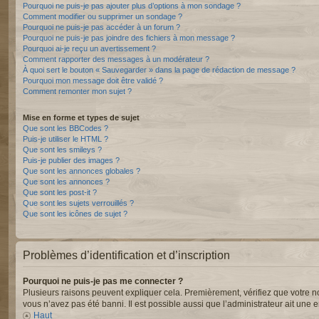
Pourquoi ne puis-je pas ajouter plus d’options à mon sondage ?
Comment modifier ou supprimer un sondage ?
Pourquoi ne puis-je pas accéder à un forum ?
Pourquoi ne puis-je pas joindre des fichiers à mon message ?
Pourquoi ai-je reçu un avertissement ?
Comment rapporter des messages à un modérateur ?
À quoi sert le bouton « Sauvegarder » dans la page de rédaction de message ?
Pourquoi mon message doit être validé ?
Comment remonter mon sujet ?
Mise en forme et types de sujet
Que sont les BBCodes ?
Puis-je utiliser le HTML ?
Que sont les smileys ?
Puis-je publier des images ?
Que sont les annonces globales ?
Que sont les annonces ?
Que sont les post-it ?
Que sont les sujets verrouillés ?
Que sont les icônes de sujet ?
Problèmes d’identification et d’inscription
Pourquoi ne puis-je pas me connecter ?
Plusieurs raisons peuvent expliquer cela. Premièrement, vérifiez que votre nom 
vous n’avez pas été banni. Il est possible aussi que l’administrateur ait une er
Haut