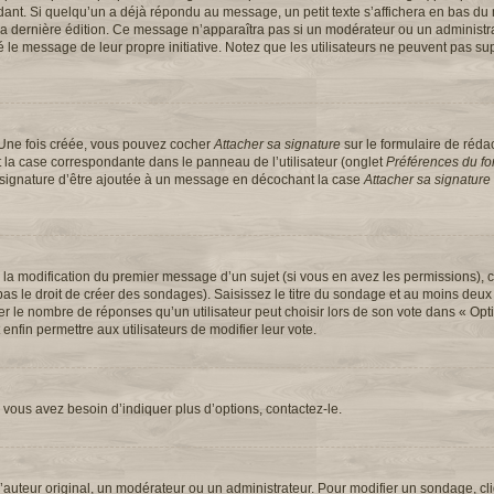
t. Si quelqu’un a déjà répondu au message, un petit texte s’affichera en bas du 
 de la dernière édition. Ce message n’apparaîtra pas si un modérateur ou un administ
ifié le message de leur propre initiative. Notez que les utilisateurs ne peuvent pas
 Une fois créée, vous pouvez cocher
Attacher sa signature
sur le formulaire de réd
 la case correspondante dans le panneau de l’utilisateur (onglet
Préférences du for
e signature d’être ajoutée à un message en décochant la case
Attacher sa signature
u la modification du premier message d’un sujet (si vous en avez les permissions), c
s le droit de créer des sondages). Saisissez le titre du sondage et au moins deux 
e nombre de réponses qu’un utilisateur peut choisir lors de son vote dans « Option(
 enfin permettre aux utilisateurs de modifier leur vote.
vous avez besoin d’indiquer plus d’options, contactez-le.
uteur original, un modérateur ou un administrateur. Pour modifier un sondage, cl