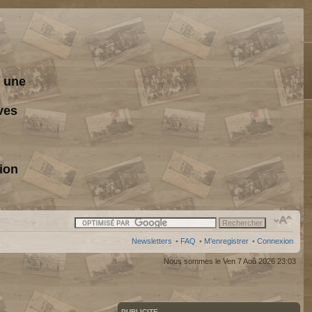
s une
ves
ion
Newsletters
•
FAQ
•
M’enregistrer
•
Connexion
Nous sommes le Ven 7 Aoû 2026 23:03
PUBLICITE