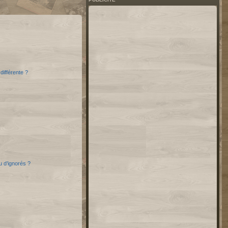
différente ?
u d’ignorés ?