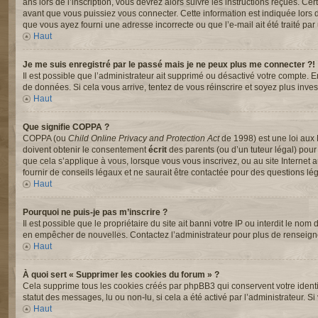
ans lors de l’inscription, vous devrez alors suivre les instructions reçues. C
avant que vous puissiez vous connecter. Cette information est indiquée lors de 
que vous ayez fourni une adresse incorrecte ou que l’e-mail ait été traité par u
Haut
Je me suis enregistré par le passé mais je ne peux plus me connecter ?!
Il est possible que l’administrateur ait supprimé ou désactivé votre compte. En
de données. Si cela vous arrive, tentez de vous réinscrire et soyez plus invest
Haut
Que signifie COPPA ?
COPPA (ou
Child Online Privacy and Protection Act
de 1998) est une loi aux 
doivent obtenir le consentement
écrit
des parents (ou d’un tuteur légal) pour
que cela s’applique à vous, lorsque vous vous inscrivez, ou au site Interne
fournir de conseils légaux et ne saurait être contactée pour des questions lég
Haut
Pourquoi ne puis-je pas m’inscrire ?
Il est possible que le propriétaire du site ait banni votre IP ou interdit le nom
en empêcher de nouvelles. Contactez l’administrateur pour plus de renseig
Haut
À quoi sert « Supprimer les cookies du forum » ?
Cela supprime tous les cookies créés par phpBB3 qui conservent votre identifi
statut des messages, lu ou non-lu, si cela a été activé par l’administrateur
Haut