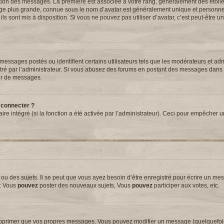
tation des messages. La première est associée à votre rang, généralement des étoil
ge plus grande, connue sous le nom d’avatar est généralement unique et personnell
 ils sont mis à disposition. Si vous ne pouvez pas utiliser d’avatar, c’est peut-être 
essages postés ou identifient certains utilisateurs tels que les modérateurs et adm
métré par l’administrateur. Si vous abusez des forums en postant des messages dans
ur de messages.
 connecter ?
aire intégré (si la fonction a été activée par l’administrateur). Ceci pour empêcher 
 des sujets. Il se peut que vous ayez besoin d’être enregistré pour écrire un mes
e: Vous
pouvez
poster des nouveaux sujets, Vous
pouvez
participer aux votes, etc.
upprimer que vos propres messages. Vous pouvez modifier un message (quelquefoi