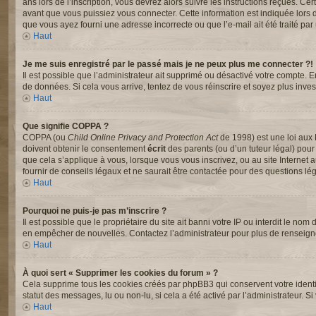
ans lors de l’inscription, vous devrez alors suivre les instructions reçues. C
avant que vous puissiez vous connecter. Cette information est indiquée lors de 
que vous ayez fourni une adresse incorrecte ou que l’e-mail ait été traité par u
Haut
Je me suis enregistré par le passé mais je ne peux plus me connecter ?!
Il est possible que l’administrateur ait supprimé ou désactivé votre compte. En
de données. Si cela vous arrive, tentez de vous réinscrire et soyez plus invest
Haut
Que signifie COPPA ?
COPPA (ou
Child Online Privacy and Protection Act
de 1998) est une loi aux 
doivent obtenir le consentement
écrit
des parents (ou d’un tuteur légal) pour
que cela s’applique à vous, lorsque vous vous inscrivez, ou au site Interne
fournir de conseils légaux et ne saurait être contactée pour des questions lég
Haut
Pourquoi ne puis-je pas m’inscrire ?
Il est possible que le propriétaire du site ait banni votre IP ou interdit le nom
en empêcher de nouvelles. Contactez l’administrateur pour plus de renseig
Haut
À quoi sert « Supprimer les cookies du forum » ?
Cela supprime tous les cookies créés par phpBB3 qui conservent votre identifi
statut des messages, lu ou non-lu, si cela a été activé par l’administrateur
Haut