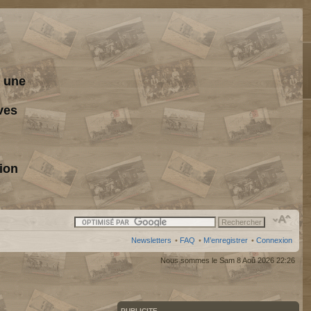
s une
ves
ion
Newsletters
•
FAQ
•
M’enregistrer
•
Connexion
Nous sommes le Sam 8 Aoû 2026 22:26
PUBLICITE