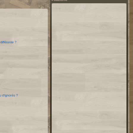
différente ?
u d’ignorés ?