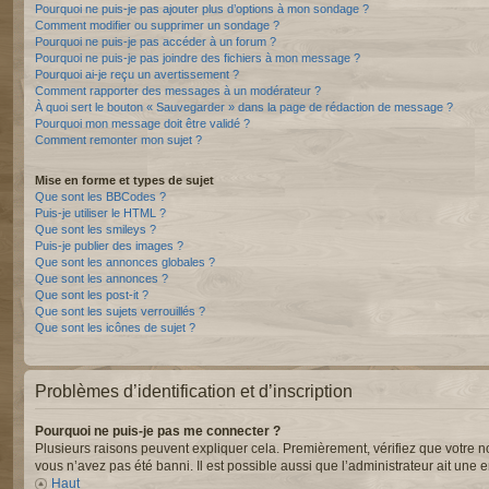
Pourquoi ne puis-je pas ajouter plus d’options à mon sondage ?
Comment modifier ou supprimer un sondage ?
Pourquoi ne puis-je pas accéder à un forum ?
Pourquoi ne puis-je pas joindre des fichiers à mon message ?
Pourquoi ai-je reçu un avertissement ?
Comment rapporter des messages à un modérateur ?
À quoi sert le bouton « Sauvegarder » dans la page de rédaction de message ?
Pourquoi mon message doit être validé ?
Comment remonter mon sujet ?
Mise en forme et types de sujet
Que sont les BBCodes ?
Puis-je utiliser le HTML ?
Que sont les smileys ?
Puis-je publier des images ?
Que sont les annonces globales ?
Que sont les annonces ?
Que sont les post-it ?
Que sont les sujets verrouillés ?
Que sont les icônes de sujet ?
Problèmes d’identification et d’inscription
Pourquoi ne puis-je pas me connecter ?
Plusieurs raisons peuvent expliquer cela. Premièrement, vérifiez que votre nom 
vous n’avez pas été banni. Il est possible aussi que l’administrateur ait une er
Haut