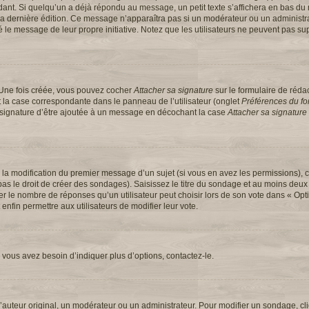
t. Si quelqu’un a déjà répondu au message, un petit texte s’affichera en bas du 
 de la dernière édition. Ce message n’apparaîtra pas si un modérateur ou un administ
ifié le message de leur propre initiative. Notez que les utilisateurs ne peuvent pas
 Une fois créée, vous pouvez cocher
Attacher sa signature
sur le formulaire de réd
 la case correspondante dans le panneau de l’utilisateur (onglet
Préférences du for
e signature d’être ajoutée à un message en décochant la case
Attacher sa signature
u la modification du premier message d’un sujet (si vous en avez les permissions), c
s le droit de créer des sondages). Saisissez le titre du sondage et au moins deux 
e nombre de réponses qu’un utilisateur peut choisir lors de son vote dans « Option(
 enfin permettre aux utilisateurs de modifier leur vote.
vous avez besoin d’indiquer plus d’options, contactez-le.
uteur original, un modérateur ou un administrateur. Pour modifier un sondage, cl