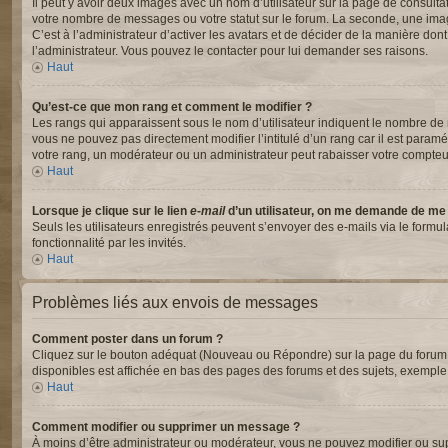
Il peut y avoir deux images avec un nom d’utilisateur sur la page de consul
votre nombre de messages ou votre statut sur le forum. La seconde, une ima
C’est à l’administrateur d’activer les avatars et de décider de la manière dont
l’administrateur. Vous pouvez le contacter pour lui demander ses raisons.
Haut
Qu’est-ce que mon rang et comment le modifier ?
Les rangs qui apparaissent sous le nom d’utilisateur indiquent le nombre de m
vous ne pouvez pas directement modifier l’intitulé d’un rang car il est para
votre rang, un modérateur ou un administrateur peut rabaisser votre compte
Haut
Lorsque je clique sur le lien
e-mail
d’un utilisateur, on me demande de me
Seuls les utilisateurs enregistrés peuvent s’envoyer des e-mails via le formul
fonctionnalité par les invités.
Haut
Problèmes liés aux envois de messages
Comment poster dans un forum ?
Cliquez sur le bouton adéquat (Nouveau ou Répondre) sur la page du forum ou
disponibles est affichée en bas des pages des forums et des sujets, exempl
Haut
Comment modifier ou supprimer un message ?
À moins d’être administrateur ou modérateur, vous ne pouvez modifier ou s