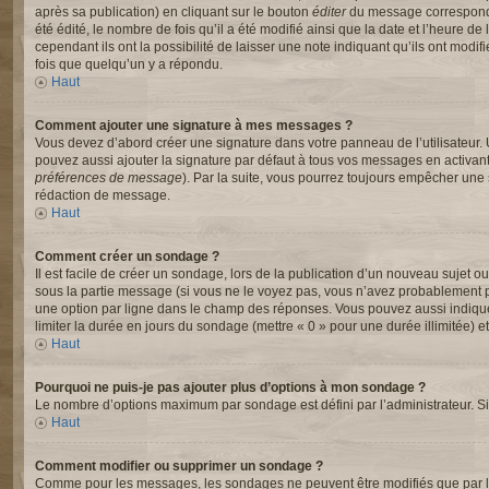
après sa publication) en cliquant sur le bouton
éditer
du message correspondan
été édité, le nombre de fois qu’il a été modifié ainsi que la date et l’heure
cependant ils ont la possibilité de laisser une note indiquant qu’ils ont mod
fois que quelqu’un y a répondu.
Haut
Comment ajouter une signature à mes messages ?
Vous devez d’abord créer une signature dans votre panneau de l’utilisateur.
pouvez aussi ajouter la signature par défaut à tous vos messages en activant
préférences de message
). Par la suite, vous pourrez toujours empêcher un
rédaction de message.
Haut
Comment créer un sondage ?
Il est facile de créer un sondage, lors de la publication d’un nouveau sujet o
sous la partie message (si vous ne le voyez pas, vous n’avez probablement pa
une option par ligne dans le champ des réponses. Vous pouvez aussi indiquer l
limiter la durée en jours du sondage (mettre « 0 » pour une durée illimitée) et
Haut
Pourquoi ne puis-je pas ajouter plus d’options à mon sondage ?
Le nombre d’options maximum par sondage est défini par l’administrateur. Si 
Haut
Comment modifier ou supprimer un sondage ?
Comme pour les messages, les sondages ne peuvent être modifiés que par l’a