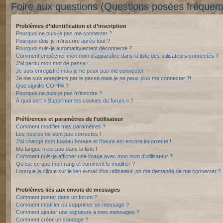
Foire aux questions (Questions posées fréque
Problèmes d’identification et d’inscription
Pourquoi ne puis-je pas me connecter ?
Pourquoi dois-je m’inscrire après tout ?
Pourquoi suis-je automatiquement déconnecté ?
Comment empêcher mon nom d’apparaître dans la liste des utilisateurs connectés ?
J’ai perdu mon mot de passe !
Je suis enregistré mais je ne peux pas me connecter !
Je me suis enregistré par le passé mais je ne peux plus me connecter ?!
Que signifie COPPA ?
Pourquoi ne puis-je pas m’inscrire ?
À quoi sert « Supprimer les cookies du forum » ?
Préférences et paramètres de l’utilisateur
Comment modifier mes paramètres ?
Les heures ne sont pas correctes !
J’ai changé mon fuseau horaire et l’heure est encore incorrecte !
Ma langue n’est pas dans la liste !
Comment puis-je afficher une image avec mon nom d’utilisateur ?
Qu’est-ce que mon rang et comment le modifier ?
Lorsque je clique sur le lien
e-mail
d’un utilisateur, on me demande de me connecter ?
Problèmes liés aux envois de messages
Comment poster dans un forum ?
Comment modifier ou supprimer un message ?
Comment ajouter une signature à mes messages ?
Comment créer un sondage ?