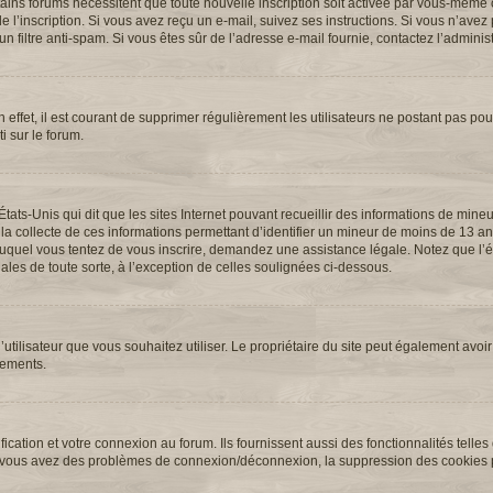
ertains forums nécessitent que toute nouvelle inscription soit activée par vous-même 
l’inscription. Si vous avez reçu un e-mail, suivez ses instructions. Si vous n’avez p
n filtre anti-spam. Si vous êtes sûr de l’adresse e-mail fournie, contactez l’administ
 effet, il est courant de supprimer régulièrement les utilisateurs ne postant pas pour
i sur le forum.
États-Unis qui dit que les sites Internet pouvant recueillir des informations de min
 la collecte de ces informations permettant d’identifier un mineur de moins de 13 an
t auquel vous tentez de vous inscrire, demandez une assistance légale. Notez que l
ales de toute sorte, à l’exception de celles soulignées ci-dessous.
 d’utilisateur que vous souhaitez utiliser. Le propriétaire du site peut également avoir
nements.
cation et votre connexion au forum. Ils fournissent aussi des fonctionnalités telles
. Si vous avez des problèmes de connexion/déconnexion, la suppression des cookies p