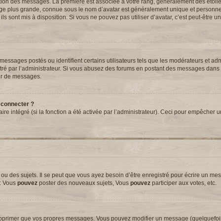
tation des messages. La première est associée à votre rang, généralement des étoil
ge plus grande, connue sous le nom d’avatar est généralement unique et personnell
 ils sont mis à disposition. Si vous ne pouvez pas utiliser d’avatar, c’est peut-être 
essages postés ou identifient certains utilisateurs tels que les modérateurs et adm
métré par l’administrateur. Si vous abusez des forums en postant des messages dans
ur de messages.
 connecter ?
aire intégré (si la fonction a été activée par l’administrateur). Ceci pour empêcher 
 des sujets. Il se peut que vous ayez besoin d’être enregistré pour écrire un mes
e: Vous
pouvez
poster des nouveaux sujets, Vous
pouvez
participer aux votes, etc.
upprimer que vos propres messages. Vous pouvez modifier un message (quelquefoi