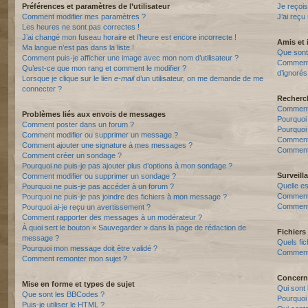
Préférences et paramètres de l’utilisateur
Je reçois
Comment modifier mes paramètres ?
J’ai reçu
Les heures ne sont pas correctes !
J’ai changé mon fuseau horaire et l’heure est encore incorrecte !
Amis et 
Ma langue n’est pas dans la liste !
Que sont 
Comment puis-je afficher une image avec mon nom d’utilisateur ?
Comment p
Qu’est-ce que mon rang et comment le modifier ?
d’ignorés
Lorsque je clique sur le lien
e-mail
d’un utilisateur, on me demande de me
connecter ?
Recherc
Comment 
Problèmes liés aux envois de messages
Pourquoi
Comment poster dans un forum ?
Pourquoi
Comment modifier ou supprimer un message ?
Comment
Comment ajouter une signature à mes messages ?
Comment 
Comment créer un sondage ?
Pourquoi ne puis-je pas ajouter plus d’options à mon sondage ?
Surveill
Comment modifier ou supprimer un sondage ?
Quelle es
Pourquoi ne puis-je pas accéder à un forum ?
Comment s
Pourquoi ne puis-je pas joindre des fichiers à mon message ?
Comment 
Pourquoi ai-je reçu un avertissement ?
Comment rapporter des messages à un modérateur ?
À quoi sert le bouton « Sauvegarder » dans la page de rédaction de
Fichiers 
message ?
Quels fic
Pourquoi mon message doit être validé ?
Comment t
Comment remonter mon sujet ?
Concern
Mise en forme et types de sujet
Qui sont 
Que sont les BBCodes ?
Pourquoi 
Puis-je utiliser le HTML ?