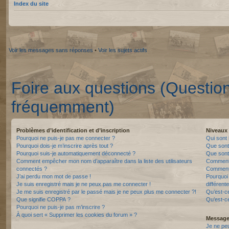
Index du site
Voir les messages sans réponses
•
Voir les sujets actifs
Foire aux questions (Questio
fréquemment)
Problèmes d’identification et d’inscription
Niveaux 
Pourquoi ne puis-je pas me connecter ?
Qui sont 
Pourquoi dois-je m’inscrire après tout ?
Que sont
Pourquoi suis-je automatiquement déconnecté ?
Que sont 
Comment empêcher mon nom d’apparaître dans la liste des utilisateurs
Comment 
connectés ?
Comment 
J’ai perdu mon mot de passe !
Pourquoi 
Je suis enregistré mais je ne peux pas me connecter !
différente
Je me suis enregistré par le passé mais je ne peux plus me connecter ?!
Qu’est-c
Que signifie COPPA ?
Qu’est-ce
Pourquoi ne puis-je pas m’inscrire ?
À quoi sert « Supprimer les cookies du forum » ?
Messager
Je ne pe