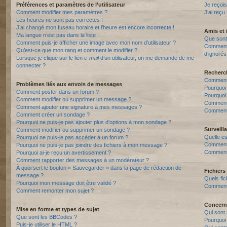
Préférences et paramètres de l’utilisateur
Je reçois
Comment modifier mes paramètres ?
J’ai reçu
Les heures ne sont pas correctes !
J’ai changé mon fuseau horaire et l’heure est encore incorrecte !
Amis et 
Ma langue n’est pas dans la liste !
Que sont 
Comment puis-je afficher une image avec mon nom d’utilisateur ?
Comment p
Qu’est-ce que mon rang et comment le modifier ?
d’ignorés
Lorsque je clique sur le lien
e-mail
d’un utilisateur, on me demande de me
connecter ?
Recherc
Comment 
Problèmes liés aux envois de messages
Pourquoi
Comment poster dans un forum ?
Pourquoi
Comment modifier ou supprimer un message ?
Comment
Comment ajouter une signature à mes messages ?
Comment 
Comment créer un sondage ?
Pourquoi ne puis-je pas ajouter plus d’options à mon sondage ?
Surveill
Comment modifier ou supprimer un sondage ?
Quelle es
Pourquoi ne puis-je pas accéder à un forum ?
Comment s
Pourquoi ne puis-je pas joindre des fichiers à mon message ?
Comment 
Pourquoi ai-je reçu un avertissement ?
Comment rapporter des messages à un modérateur ?
À quoi sert le bouton « Sauvegarder » dans la page de rédaction de
Fichiers 
message ?
Quels fic
Pourquoi mon message doit être validé ?
Comment t
Comment remonter mon sujet ?
Concern
Mise en forme et types de sujet
Qui sont 
Que sont les BBCodes ?
Pourquoi 
Puis-je utiliser le HTML ?