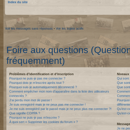
Index du site
Voir les messages sans réponses
•
Voir les sujets actifs
Foire aux questions (Questio
fréquemment)
Problèmes d’identification et d’inscription
Niveaux 
Pourquoi ne puis-je pas me connecter ?
Qui sont 
Pourquoi dois-je m’inscrire après tout ?
Que sont
Pourquoi suis-je automatiquement déconnecté ?
Que sont 
Comment empêcher mon nom d’apparaître dans la liste des utilisateurs
Comment 
connectés ?
Comment 
J’ai perdu mon mot de passe !
Pourquoi 
Je suis enregistré mais je ne peux pas me connecter !
différente
Je me suis enregistré par le passé mais je ne peux plus me connecter ?!
Qu’est-c
Que signifie COPPA ?
Qu’est-ce
Pourquoi ne puis-je pas m’inscrire ?
À quoi sert « Supprimer les cookies du forum » ?
Messager
Je ne pe