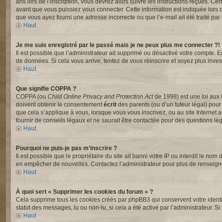
ans lors de l’inscription, vous devrez alors suivre les instructions reçues. C
avant que vous puissiez vous connecter. Cette information est indiquée lors de 
que vous ayez fourni une adresse incorrecte ou que l’e-mail ait été traité par u
Haut
Je me suis enregistré par le passé mais je ne peux plus me connecter ?!
Il est possible que l’administrateur ait supprimé ou désactivé votre compte. En
de données. Si cela vous arrive, tentez de vous réinscrire et soyez plus invest
Haut
Que signifie COPPA ?
COPPA (ou
Child Online Privacy and Protection Act
de 1998) est une loi aux 
doivent obtenir le consentement
écrit
des parents (ou d’un tuteur légal) pour
que cela s’applique à vous, lorsque vous vous inscrivez, ou au site Interne
fournir de conseils légaux et ne saurait être contactée pour des questions lég
Haut
Pourquoi ne puis-je pas m’inscrire ?
Il est possible que le propriétaire du site ait banni votre IP ou interdit le nom
en empêcher de nouvelles. Contactez l’administrateur pour plus de renseig
Haut
À quoi sert « Supprimer les cookies du forum » ?
Cela supprime tous les cookies créés par phpBB3 qui conservent votre identifi
statut des messages, lu ou non-lu, si cela a été activé par l’administrateur
Haut