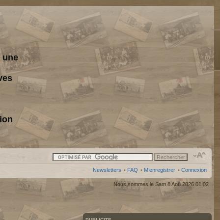
s une
ves
ion
Newsletters
•
FAQ
•
M’enregistrer
•
Connexion
Nous sommes le Sam 8 Aoû 2026 01:02
PUBLICITE