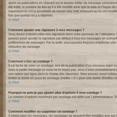
après sa publication) en cliquant sur le bouton
éditer
du message correspondan
été édité, le nombre de fois qu’il a été modifié ainsi que la date et l’heure
cependant ils ont la possibilité de laisser une note indiquant qu’ils ont mod
fois que quelqu’un y a répondu.
Haut
Comment ajouter une signature à mes messages ?
Vous devez d’abord créer une signature dans votre panneau de l’utilisateur.
pouvez aussi ajouter la signature par défaut à tous vos messages en activant
préférences de message
). Par la suite, vous pourrez toujours empêcher un
rédaction de message.
Haut
Comment créer un sondage ?
Il est facile de créer un sondage, lors de la publication d’un nouveau sujet o
sous la partie message (si vous ne le voyez pas, vous n’avez probablement pa
une option par ligne dans le champ des réponses. Vous pouvez aussi indiquer l
limiter la durée en jours du sondage (mettre « 0 » pour une durée illimitée) et
Haut
Pourquoi ne puis-je pas ajouter plus d’options à mon sondage ?
Le nombre d’options maximum par sondage est défini par l’administrateur. Si 
Haut
Comment modifier ou supprimer un sondage ?
Comme pour les messages, les sondages ne peuvent être modifiés que par l’a