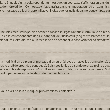
t. Si quelqu’un a déjà répondu au message, un petit texte s’affichera en bas du 
 de la dernière édition. Ce message n’apparaîtra pas si un modérateur ou un administ
ifié le message de leur propre initiative. Notez que les utilisateurs ne peuvent pas
 Une fois créée, vous pouvez cocher
Attacher sa signature
sur le formulaire de réd
 la case correspondante dans le panneau de l’utilisateur (onglet
Préférences du for
e signature d’être ajoutée à un message en décochant la case
Attacher sa signature
u la modification du premier message d’un sujet (si vous en avez les permissions), c
s le droit de créer des sondages). Saisissez le titre du sondage et au moins deux 
e nombre de réponses qu’un utilisateur peut choisir lors de son vote dans « Option(
 enfin permettre aux utilisateurs de modifier leur vote.
vous avez besoin d’indiquer plus d’options, contactez-le.
uteur original, un modérateur ou un administrateur. Pour modifier un sondage, cl