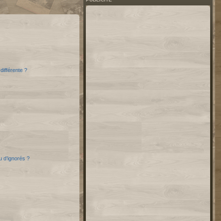
différente ?
u d’ignorés ?