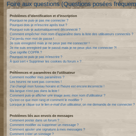
Foire aux questions (Questions posées fréque
Problèmes d’identification et d’inscription
Pourquoi ne puis-je pas me connecter ?
Pourquoi dois-je m’inscrire après tout ?
Pourquoi suis-je automatiquement déconnecté ?
Comment empêcher mon nom d’apparaître dans la liste des utilisateurs connectés ?
J’ai perdu mon mot de passe !
Je suis enregistré mais je ne peux pas me connecter !
Je me suis enregistré par le passé mais je ne peux plus me connecter ?!
Que signifie COPPA ?
Pourquoi ne puis-je pas m’inscrire ?
À quoi sert « Supprimer les cookies du forum » ?
Préférences et paramètres de l’utilisateur
Comment modifier mes paramètres ?
Les heures ne sont pas correctes !
J’ai changé mon fuseau horaire et l’heure est encore incorrecte !
Ma langue n’est pas dans la liste !
Comment puis-je afficher une image avec mon nom d’utilisateur ?
Qu’est-ce que mon rang et comment le modifier ?
Lorsque je clique sur le lien
e-mail
d’un utilisateur, on me demande de me connecter ?
Problèmes liés aux envois de messages
Comment poster dans un forum ?
Comment modifier ou supprimer un message ?
Comment ajouter une signature à mes messages ?
Comment créer un sondage ?