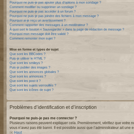
Pourquoi ne puis-je pas ajouter plus d’options à mon sondage ?
Comment modifier ou supprimer un sondage ?
Pourquoi ne puis-je pas accéder à un forum ?
Pourquoi ne puis-je pas joindre des fichiers à mon message ?
Pourquoi ai-je reçu un avertissement ?
Comment rapporter des messages à un modérateur ?
À quoi sert le bouton « Sauvegarder » dans la page de rédaction de message ?
Pourquoi mon message doit être validé ?
Comment remonter mon sujet ?
Mise en forme et types de sujet
Que sont les BBCodes ?
Puis-je utiliser le HTML ?
Que sont les smileys ?
Puis-je publier des images ?
Que sont les annonces globales ?
Que sont les annonces ?
Que sont les post-it ?
Que sont les sujets verrouillés ?
Que sont les icônes de sujet ?
Problèmes d’identification et d’inscription
Pourquoi ne puis-je pas me connecter ?
Plusieurs raisons peuvent expliquer cela. Premièrement, vérifiez que votre nom 
vous n’avez pas été banni. Il est possible aussi que l’administrateur ait une er
Haut