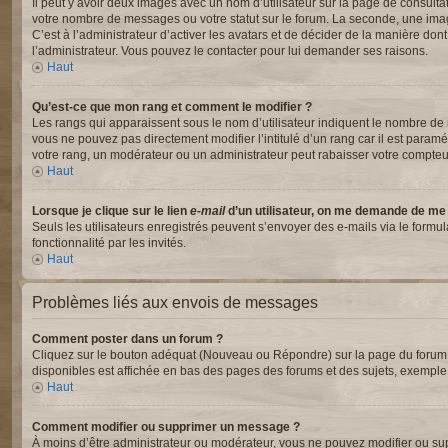
Il peut y avoir deux images avec un nom d’utilisateur sur la page de consul
votre nombre de messages ou votre statut sur le forum. La seconde, une ima
C’est à l’administrateur d’activer les avatars et de décider de la manière dont
l’administrateur. Vous pouvez le contacter pour lui demander ses raisons.
Haut
Qu’est-ce que mon rang et comment le modifier ?
Les rangs qui apparaissent sous le nom d’utilisateur indiquent le nombre de m
vous ne pouvez pas directement modifier l’intitulé d’un rang car il est para
votre rang, un modérateur ou un administrateur peut rabaisser votre compte
Haut
Lorsque je clique sur le lien
e-mail
d’un utilisateur, on me demande de me
Seuls les utilisateurs enregistrés peuvent s’envoyer des e-mails via le formul
fonctionnalité par les invités.
Haut
Problèmes liés aux envois de messages
Comment poster dans un forum ?
Cliquez sur le bouton adéquat (Nouveau ou Répondre) sur la page du forum ou
disponibles est affichée en bas des pages des forums et des sujets, exempl
Haut
Comment modifier ou supprimer un message ?
À moins d’être administrateur ou modérateur, vous ne pouvez modifier ou s