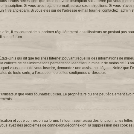
ertains forums nécessitent que toute nouvelle inscription soit activée par vous-même 
l’inscription. Si vous avez reçu un e-mail, suivez ses instructions. Si vous n’avez p
n filtre anti-spam. Si vous êtes sûr de l’adresse e-mail fournie, contactez l’administ
 effet, il est courant de supprimer régulièrement les utilisateurs ne postant pas pour
i sur le forum.
États-Unis qui dit que les sites Internet pouvant recueillir des informations de min
 la collecte de ces informations permettant d’identifier un mineur de moins de 13 an
t auquel vous tentez de vous inscrire, demandez une assistance légale. Notez que l
ales de toute sorte, à l’exception de celles soulignées ci-dessous.
 d’utilisateur que vous souhaitez utiliser. Le propriétaire du site peut également avoir
nements.
cation et votre connexion au forum. Ils fournissent aussi des fonctionnalités telles
. Si vous avez des problèmes de connexion/déconnexion, la suppression des cookies p