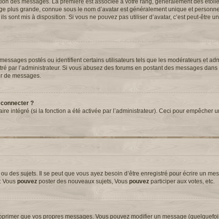
tation des messages. La première est associée à votre rang, généralement des étoil
ge plus grande, connue sous le nom d’avatar est généralement unique et personnell
 ils sont mis à disposition. Si vous ne pouvez pas utiliser d’avatar, c’est peut-être 
essages postés ou identifient certains utilisateurs tels que les modérateurs et adm
métré par l’administrateur. Si vous abusez des forums en postant des messages dans
ur de messages.
 connecter ?
aire intégré (si la fonction a été activée par l’administrateur). Ceci pour empêcher 
 des sujets. Il se peut que vous ayez besoin d’être enregistré pour écrire un mes
e: Vous
pouvez
poster des nouveaux sujets, Vous
pouvez
participer aux votes, etc.
upprimer que vos propres messages. Vous pouvez modifier un message (quelquefoi