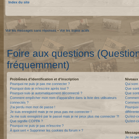
Index du site
Voir les messages sans réponses
•
Voir les sujets actifs
Foire aux questions (Questio
fréquemment)
Problèmes d’identification et d’inscription
Niveaux 
Pourquoi ne puis-je pas me connecter ?
Qui sont 
Pourquoi dois-je m’inscrire après tout ?
Que sont
Pourquoi suis-je automatiquement déconnecté ?
Que sont 
Comment empêcher mon nom d’apparaître dans la liste des utilisateurs
Comment 
connectés ?
Comment 
J’ai perdu mon mot de passe !
Pourquoi 
Je suis enregistré mais je ne peux pas me connecter !
différente
Je me suis enregistré par le passé mais je ne peux plus me connecter ?!
Qu’est-c
Que signifie COPPA ?
Qu’est-ce
Pourquoi ne puis-je pas m’inscrire ?
À quoi sert « Supprimer les cookies du forum » ?
Messager
Je ne pe