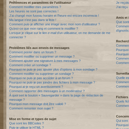
Préférences et paramètres de l’utilisateur
Je reçois
Comment modifier mes paramètres ?
J’ai reçu
Les heures ne sont pas correctes !
J’ai changé mon fuseau horaire et l’heure est encore incorrecte !
Amis et 
Ma langue n’est pas dans la liste !
Que sont 
Comment puis-je afficher une image avec mon nom d’utilisateur ?
Comment p
Qu’est-ce que mon rang et comment le modifier ?
d’ignorés
Lorsque je clique sur le lien
e-mail
d’un utilisateur, on me demande de me
connecter ?
Recherc
Comment 
Problèmes liés aux envois de messages
Pourquoi
Comment poster dans un forum ?
Pourquoi
Comment modifier ou supprimer un message ?
Comment
Comment ajouter une signature à mes messages ?
Comment 
Comment créer un sondage ?
Pourquoi ne puis-je pas ajouter plus d’options à mon sondage ?
Surveill
Comment modifier ou supprimer un sondage ?
Quelle es
Pourquoi ne puis-je pas accéder à un forum ?
Comment s
Pourquoi ne puis-je pas joindre des fichiers à mon message ?
Comment 
Pourquoi ai-je reçu un avertissement ?
Comment rapporter des messages à un modérateur ?
À quoi sert le bouton « Sauvegarder » dans la page de rédaction de
Fichiers 
message ?
Quels fic
Pourquoi mon message doit être validé ?
Comment t
Comment remonter mon sujet ?
Concern
Mise en forme et types de sujet
Qui sont 
Que sont les BBCodes ?
Pourquoi 
Puis-je utiliser le HTML ?