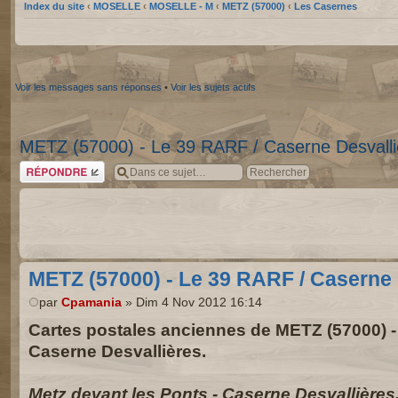
Index du site
‹
MOSELLE
‹
MOSELLE - M
‹
METZ (57000)
‹
Les Casernes
Voir les messages sans réponses
•
Voir les sujets actifs
METZ (57000) - Le 39 RARF / Caserne Desvalli
Répondre
METZ (57000) - Le 39 RARF / Caserne 
par
Cpamania
» Dim 4 Nov 2012 16:14
Cartes postales anciennes de METZ (57000) -
Caserne Desvallières.
Metz devant les Ponts - Caserne Desvallières