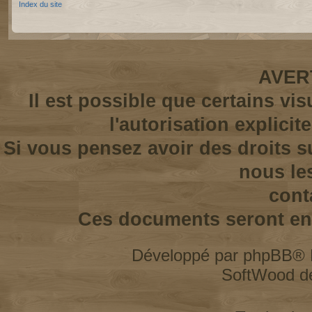
Index du site
AVER
Il est possible que certains vi
l'autorisation explicit
Si vous pensez avoir des droits s
nous le
cont
Ces documents seront enl
Développé par
phpBB
® 
SoftWood d