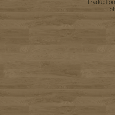
Traductio
p