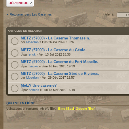
Répondre
Retourner vers Les Casernes
Aller à:
ARTICLES EN RELATION
METZ (57000) - La Caserne Thomassin.
par
Mosellan
» Dim 26 Avr 2026 19:26
METZ (57000) - La Caserne du Génie.
par
erick
» Ven 13 Juil 2012 18:38
METZ (57000) - La Caserne du Fort Moselle.
par
lynuxe
» Sam 16 Fév 2013 19:39
METZ (57000) - La Caserne Séré-de-Rivières.
par
Mosellan
» Ven 29 Déc 2017 12:57
Metz? Une caserne?
par
neness
» Lun 18 Mar 2019 16:19
QUI EST EN LIGNE
Utilisateurs enregistrés: Ahrefs [Bot],
Bing [Bot]
,
Google [Bot]