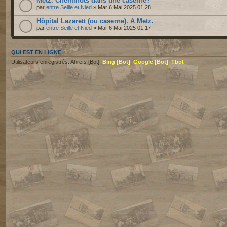
Metz. Cheminots dans une caserne?
par
entre Seille et Nied
» Mar 6 Mai 2025 01:28
Hôpital Lazarett (ou caserne). A Metz.
par
entre Seille et Nied
» Mar 6 Mai 2025 01:17
QUI EST EN LIGNE
Utilisateurs enregistrés: Ahrefs [Bot],
Bing [Bot]
,
Google [Bot]
,
Tbot