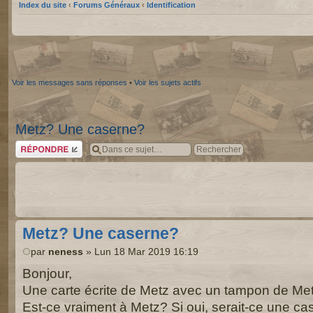
Index du site
‹
Forums Généraux
‹
Identification
Voir les messages sans réponses
•
Voir les sujets actifs
Metz? Une caserne?
Répondre
Metz? Une caserne?
par
neness
» Lun 18 Mar 2019 16:19
Bonjour,
Une carte écrite de Metz avec un tampon de Met
Est-ce vraiment à Metz? Si oui, serait-ce une c