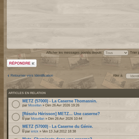
Afficher les messages postés depuis:
Trier
Répondre
Retourner vers Identification
Aller à:
ARTICLES EN RELATION
METZ (57000) - La Caserne Thomassin.
par
Mosellan
» Dim 26 Avr 2026 19:26
[Résolu Hérisson] METZ... Une caserne?
par
Mosellan
» Dim 26 Avr 2026 10:44
METZ (57000) - La Caserne du Génie.
par
erick
» Ven 13 Juil 2012 18:38