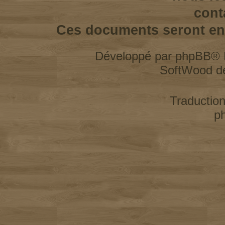
cont
Ces documents seront enl
Développé par
phpBB
® 
SoftWood d
Traductio
p