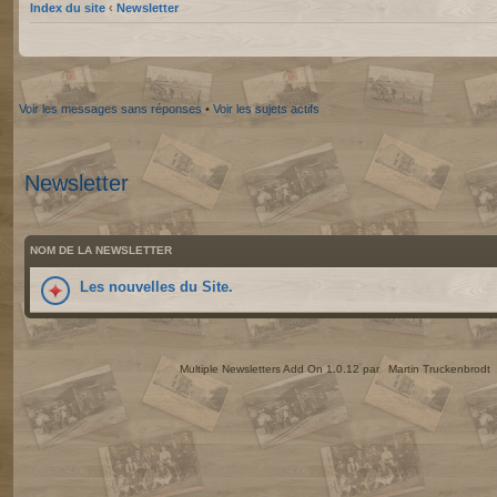
Index du site
‹
Newsletter
Voir les messages sans réponses
•
Voir les sujets actifs
Newsletter
NOM DE LA NEWSLETTER
Les nouvelles du Site.
Multiple Newsletters Add On 1.0.12 par
Martin Truckenbrodt