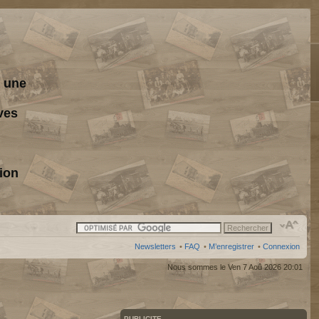
s une
ves
ion
Newsletters
•
FAQ
•
M’enregistrer
•
Connexion
Nous sommes le Ven 7 Aoû 2026 20:01
PUBLICITE