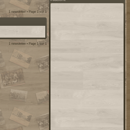
1 newsletter • Page
1
sur
1
1 newsletter • Page
1
sur
1