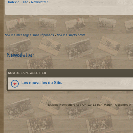
Index du site
‹
Newsletter
Voir les messages sans réponses
•
Voir les sujets actifs
Newsletter
NOM DE LA NEWSLETTER
Les nouvelles du Site.
Multiple Newsletters Add On 1.0.12 par
Martin Truckenbrodt