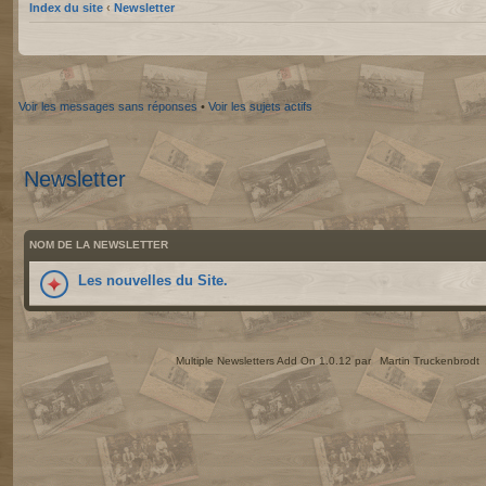
Index du site
‹
Newsletter
Voir les messages sans réponses
•
Voir les sujets actifs
Newsletter
NOM DE LA NEWSLETTER
Les nouvelles du Site.
Multiple Newsletters Add On 1.0.12 par
Martin Truckenbrodt