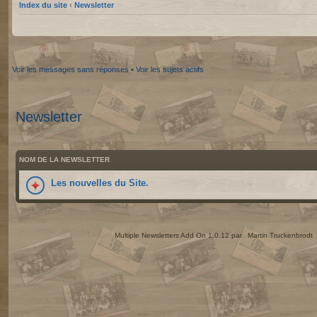
Index du site
‹
Newsletter
Voir les messages sans réponses
•
Voir les sujets actifs
Newsletter
NOM DE LA NEWSLETTER
Les nouvelles du Site.
Multiple Newsletters Add On 1.0.12 par
Martin Truckenbrodt