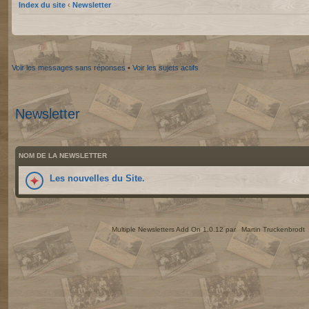
Index du site
‹
Newsletter
Voir les messages sans réponses
•
Voir les sujets actifs
Newsletter
NOM DE LA NEWSLETTER
Les nouvelles du Site.
Multiple Newsletters Add On 1.0.12 par
Martin Truckenbrodt