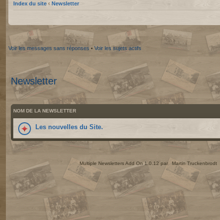
Index du site
‹
Newsletter
Voir les messages sans réponses
•
Voir les sujets actifs
Newsletter
NOM DE LA NEWSLETTER
Les nouvelles du Site.
Multiple Newsletters Add On 1.0.12 par
Martin Truckenbrodt