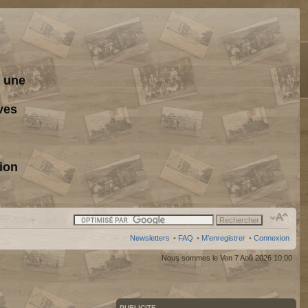
s une
ves
ion
Newsletters
•
FAQ
•
M’enregistrer
•
Connexion
Nous sommes le Ven 7 Aoû 2026 10:00
PUBLICITE