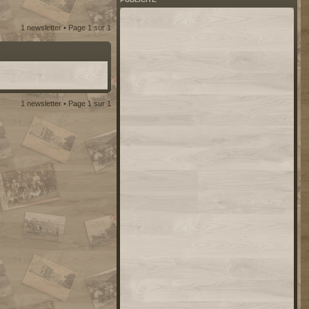
1 newsletter • Page
1
sur
1
1 newsletter • Page
1
sur
1