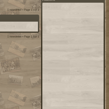
1 newsletter • Page
1
sur
1
1 newsletter • Page
1
sur
1