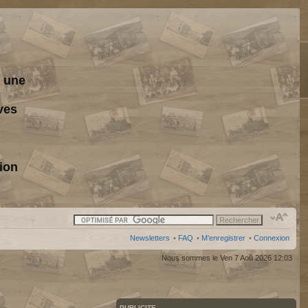
s une
ves
ion
Newsletters
•
FAQ
•
M’enregistrer
•
Connexion
Nous sommes le Ven 7 Aoû 2026 12:03
PUBLICITE