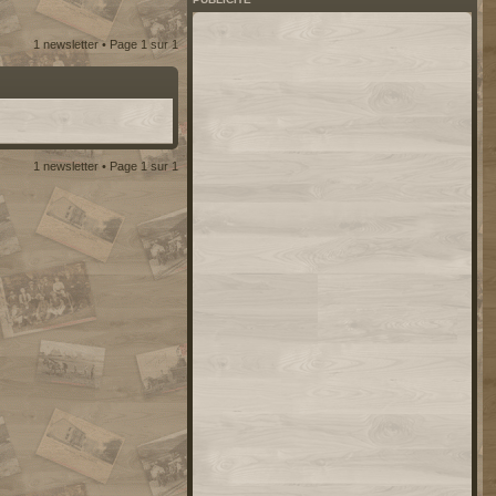
1 newsletter • Page
1
sur
1
1 newsletter • Page
1
sur
1