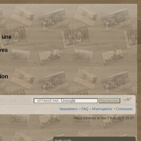
s une
ves
ion
Newsletters
•
FAQ
•
M’enregistrer
•
Connexion
Nous sommes le Ven 7 Aoû 2026 19:37
PUBLICITE