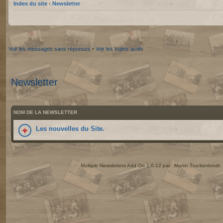
Index du site
‹
Newsletter
Voir les messages sans réponses
•
Voir les sujets actifs
Newsletter
NOM DE LA NEWSLETTER
Les nouvelles du Site.
Multiple Newsletters Add On 1.0.12 par
Martin Truckenbrodt