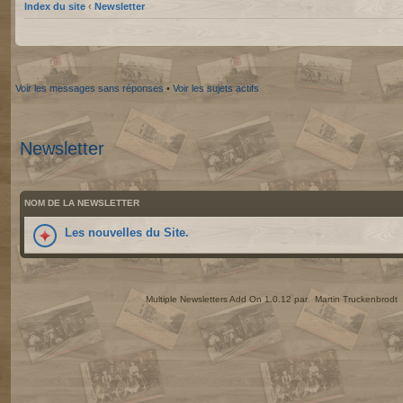
Index du site
‹
Newsletter
Voir les messages sans réponses
•
Voir les sujets actifs
Newsletter
NOM DE LA NEWSLETTER
Les nouvelles du Site.
Multiple Newsletters Add On 1.0.12 par
Martin Truckenbrodt