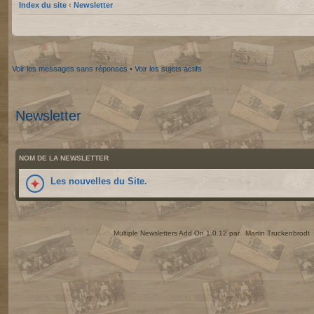
Index du site
‹
Newsletter
Voir les messages sans réponses
•
Voir les sujets actifs
Newsletter
NOM DE LA NEWSLETTER
Les nouvelles du Site.
Multiple Newsletters Add On 1.0.12 par
Martin Truckenbrodt