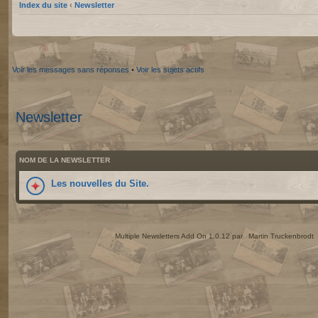
Index du site
‹
Newsletter
Voir les messages sans réponses
•
Voir les sujets actifs
Newsletter
NOM DE LA NEWSLETTER
Les nouvelles du Site.
Multiple Newsletters Add On 1.0.12 par
Martin Truckenbrodt