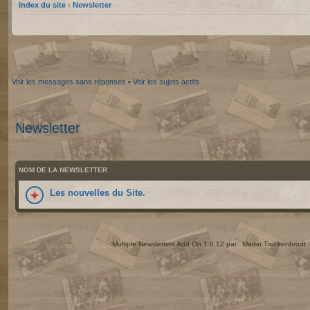
Index du site
‹
Newsletter
Voir les messages sans réponses
•
Voir les sujets actifs
Newsletter
NOM DE LA NEWSLETTER
Les nouvelles du Site.
Multiple Newsletters Add On 1.0.12 par
Martin Truckenbrodt