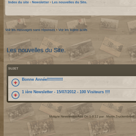
Index du site
‹
Newsletter
‹
Les nouvelles du Site.
Voir les messages sans réponses
•
Voir les sujets actifs
Les nouvelles du Site.
SUJET
Bonne Année!!!!!!!!!!!!!
1 ière Newsletter - 15/07/2012 - 100 Visiteurs !!!!
Multiple Newsletters Add On 1.0.12 par
Martin Truckenbrodt