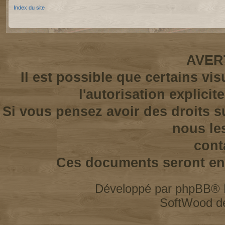
Index du site
AVER
Il est possible que certains vi
l'autorisation explicit
Si vous pensez avoir des droits s
nous le
cont
Ces documents seront enl
Développé par
phpBB
® 
SoftWood d