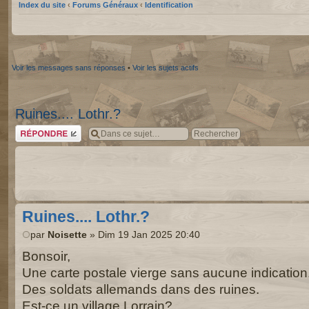
Index du site
‹
Forums Généraux
‹
Identification
Voir les messages sans réponses
•
Voir les sujets actifs
Ruines.... Lothr.?
Répondre
Ruines.... Lothr.?
par
Noisette
» Dim 19 Jan 2025 20:40
Bonsoir,
Une carte postale vierge sans aucune indication
Des soldats allemands dans des ruines.
Est-ce un village Lorrain?