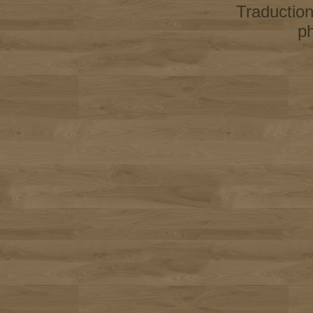
Traductio
p