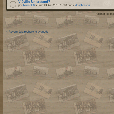
Viéville Unterstand?
par
Marcel88
» Sam 24 Aoû 2013 15:10 dans
Identification
Afficher les 
Revenir à la recherche avancée