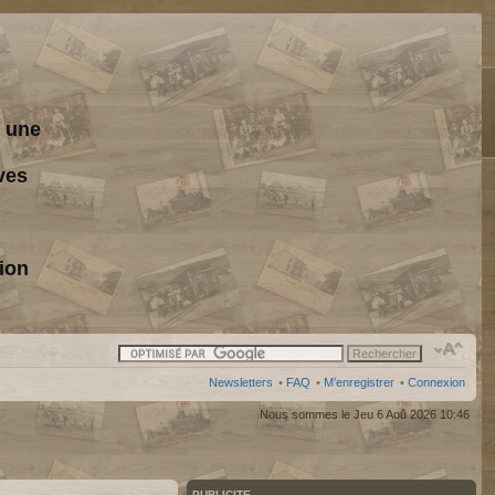
s une
ves
ion
Newsletters
•
FAQ
•
M’enregistrer
•
Connexion
Nous sommes le Jeu 6 Aoû 2026 10:46
PUBLICITE