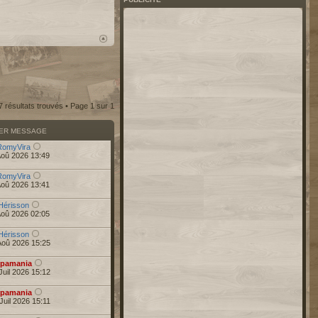
7 résultats trouvés • Page
1
sur
1
IER MESSAGE
RomyVira
Aoû 2026 13:49
RomyVira
Aoû 2026 13:41
Hérisson
Aoû 2026 02:05
Hérisson
Aoû 2026 15:25
pamania
Juil 2026 15:12
pamania
Juil 2026 15:11