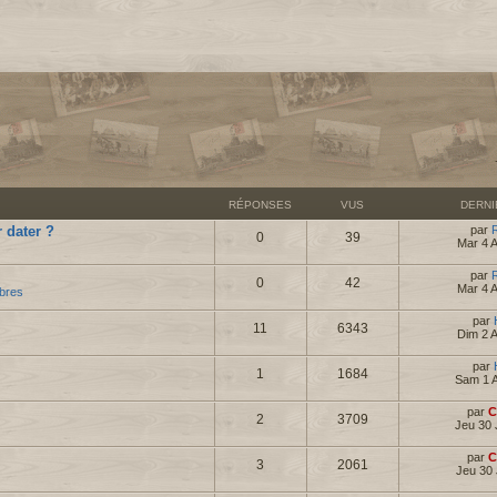
RÉPONSES
VUS
DERN
 dater ?
par
0
39
Mar 4 
par
0
42
Mar 4 
bres
par
11
6343
Dim 2 
par
1
1684
Sam 1 
par
C
2
3709
Jeu 30 
par
C
3
2061
Jeu 30 