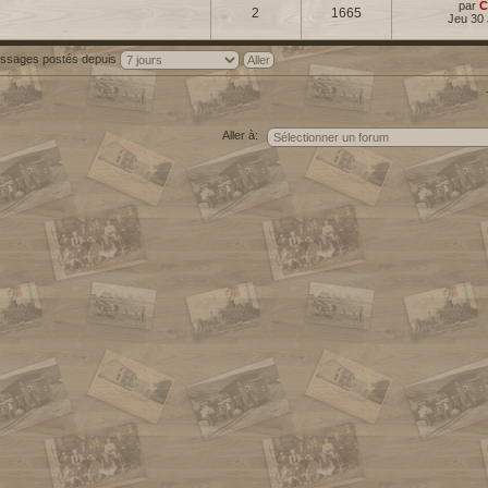
par
C
2
1665
Jeu 30 
messages postés depuis
Aller à: