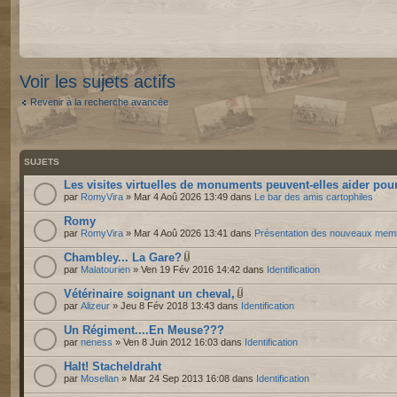
Voir les sujets actifs
Revenir à la recherche avancée
SUJETS
Les visites virtuelles de monuments peuvent-elles aider pour
par
RomyVira
» Mar 4 Aoû 2026 13:49 dans
Le bar des amis cartophiles
Romy
par
RomyVira
» Mar 4 Aoû 2026 13:41 dans
Présentation des nouveaux mem
Chambley... La Gare?
par
Malatourien
» Ven 19 Fév 2016 14:42 dans
Identification
Vétérinaire soignant un cheval,
par
Alizeur
» Jeu 8 Fév 2018 13:43 dans
Identification
Un Régiment....En Meuse???
par
neness
» Ven 8 Juin 2012 16:03 dans
Identification
Halt! Stacheldraht
par
Mosellan
» Mar 24 Sep 2013 16:08 dans
Identification