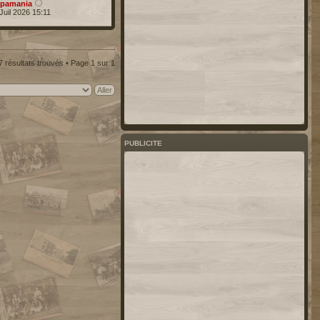
pamania
Juil 2026 15:11
7 résultats trouvés • Page
1
sur
1
PUBLICITE