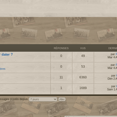
RÉPONSES
VUS
DERN
 dater ?
par
0
49
Mar 4 
par
0
53
Mar 4 
bres
par
11
6360
Dim 2 
par
1
1689
Sam 1 
messages postés depuis