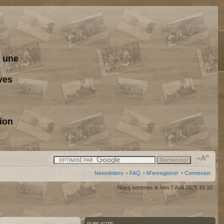
s une
ves
ion
Newsletters
•
FAQ
•
M’enregistrer
•
Connexion
Nous sommes le Ven 7 Aoû 2026 16:10
PUBLICITE