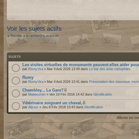
Voir les sujets actifs
Revenir à la recherche avancée
SUJETS
Les visites virtuelles de monuments peuvent-elles aider pour
par
RomyVira
» Mar 4 Aoû 2026 13:49 dans
Le bar des amis cartophiles
Romy
par
RomyVira
» Mar 4 Aoû 2026 13:41 dans
Présentation des nouveaux mem
Chambley... La Gare?
par
Malatourien
» Ven 19 Fév 2016 14:42 dans
Identification
Vétérinaire soignant un cheval,
par
Alizeur
» Jeu 8 Fév 2018 13:43 dans
Identification
Afficher les 