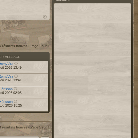
4 résultats trouvés • Page
1
sur
1
IER MESSAGE
RomyVira
Aoû 2026 13:49
RomyVira
Aoû 2026 13:41
Hérisson
Aoû 2026 02:05
Hérisson
Aoû 2026 15:25
4 résultats trouvés • Page
1
sur
1