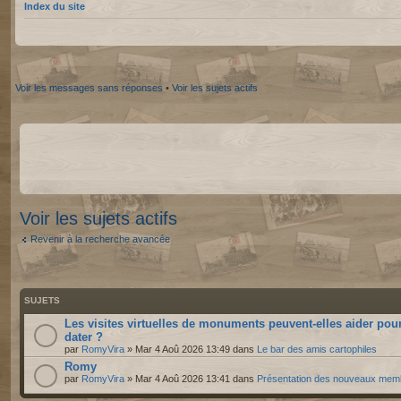
Index du site
Voir les messages sans réponses
•
Voir les sujets actifs
Voir les sujets actifs
Revenir à la recherche avancée
SUJETS
Les visites virtuelles de monuments peuvent-elles aider pou
dater ?
par
RomyVira
» Mar 4 Aoû 2026 13:49 dans
Le bar des amis cartophiles
Romy
par
RomyVira
» Mar 4 Aoû 2026 13:41 dans
Présentation des nouveaux mem