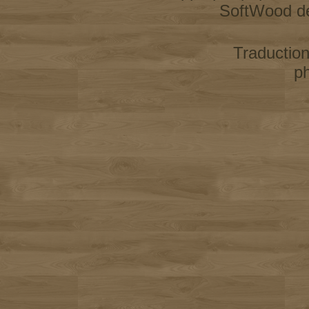
SoftWood d
Traductio
p