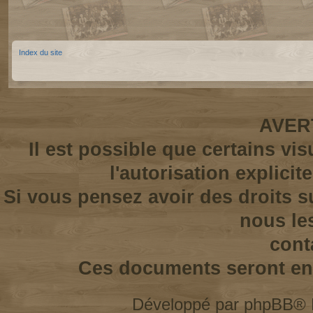
Index du site
AVER
Il est possible que certains vi
l'autorisation explicit
Si vous pensez avoir des droits s
nous le
cont
Ces documents seront enl
Développé par
phpBB
® 