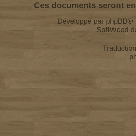
Ces documents seront enl
Développé par
phpBB
® 
SoftWood d
Traductio
p