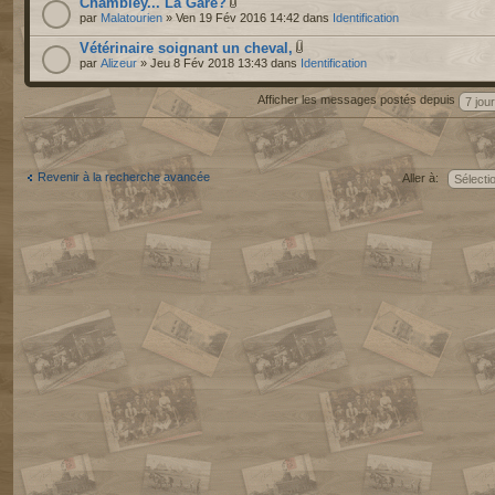
Chambley... La Gare?
par
Malatourien
» Ven 19 Fév 2016 14:42 dans
Identification
Vétérinaire soignant un cheval,
par
Alizeur
» Jeu 8 Fév 2018 13:43 dans
Identification
Afficher les messages postés depuis
Revenir à la recherche avancée
Aller à: