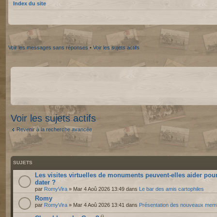
Index du site
Voir les messages sans réponses
•
Voir les sujets actifs
Voir les sujets actifs
Revenir à la recherche avancée
SUJETS
Les visites virtuelles de monuments peuvent-elles aider pou
dater ?
par
RomyVira
» Mar 4 Aoû 2026 13:49 dans
Le bar des amis cartophiles
Romy
par
RomyVira
» Mar 4 Aoû 2026 13:41 dans
Présentation des nouveaux mem