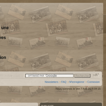
s une
ves
ion
Newsletters
•
FAQ
•
M’enregistrer
•
Connexion
Nous sommes le Ven 7 Aoû 2026 04:15
PUBLICITE