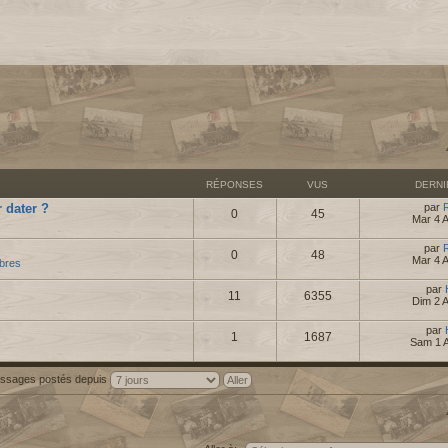
RÉPONSES
VUS
DERN
 dater ?
par
0
45
Mar 4 
par
0
48
Mar 4 
bres
par
11
6355
Dim 2 
par
1
1687
Sam 1 
messages postés depuis