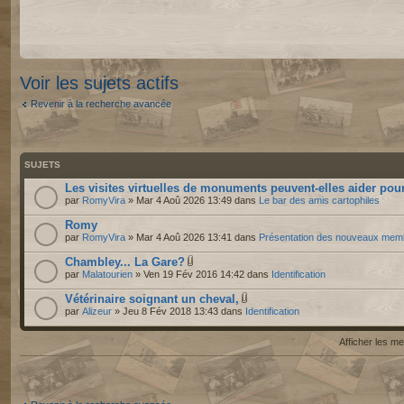
Voir les sujets actifs
Revenir à la recherche avancée
SUJETS
Les visites virtuelles de monuments peuvent-elles aider pour
par
RomyVira
» Mar 4 Aoû 2026 13:49 dans
Le bar des amis cartophiles
Romy
par
RomyVira
» Mar 4 Aoû 2026 13:41 dans
Présentation des nouveaux mem
Chambley... La Gare?
par
Malatourien
» Ven 19 Fév 2016 14:42 dans
Identification
Vétérinaire soignant un cheval,
par
Alizeur
» Jeu 8 Fév 2018 13:43 dans
Identification
Afficher les 