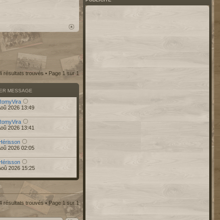
4 résultats trouvés • Page
1
sur
1
IER MESSAGE
RomyVira
Aoû 2026 13:49
RomyVira
Aoû 2026 13:41
Hérisson
Aoû 2026 02:05
Hérisson
Aoû 2026 15:25
4 résultats trouvés • Page
1
sur
1