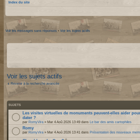
Index du site
Voir les messages sans réponses
•
Voir les sujets actifs
Voir les sujets actifs
Revenir à la recherche avancée
SUJETS
Les visites virtuelles de monuments peuvent-elles aider pou
dater ?
par
RomyVira
» Mar 4 Aoû 2026 13:49 dans
Le bar des amis cartophiles
Romy
par
RomyVira
» Mar 4 Aoû 2026 13:41 dans
Présentation des nouveaux mem