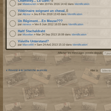
Chambley... La Gare?
par
Malatourien
» Ven 19 Fév 2016 14:42 dans
Identification
Vétérinaire soignant un cheval,
par
Alizeur
» Jeu 8 Fév 2018 13:43 dans
Identification
Un Régiment....En Meuse???
par
neness
» Ven 8 Juin 2012 16:03 dans
Identification
Halt! Stacheldraht
par
Mosellan
» Mar 24 Sep 2013 16:08 dans
Identification
Viéville Unterstand?
par
Marcel88
» Sam 24 Aoû 2013 15:10 dans
Identification
Afficher les messages postés depuis
Revenir à la recherche avancée
Aller à: