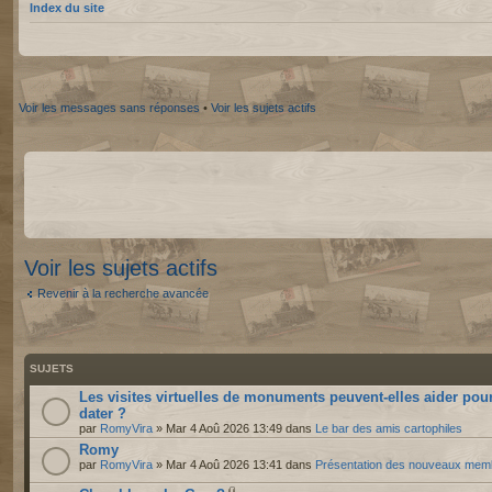
Index du site
Voir les messages sans réponses
•
Voir les sujets actifs
Voir les sujets actifs
Revenir à la recherche avancée
SUJETS
Les visites virtuelles de monuments peuvent-elles aider pou
dater ?
par
RomyVira
» Mar 4 Aoû 2026 13:49 dans
Le bar des amis cartophiles
Romy
par
RomyVira
» Mar 4 Aoû 2026 13:41 dans
Présentation des nouveaux mem