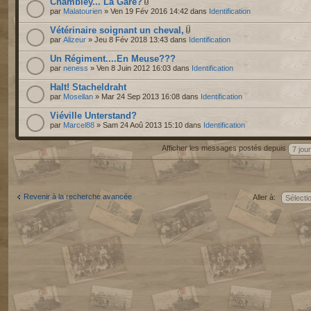
Chambley... La Gare?
par
Malatourien
» Ven 19 Fév 2016 14:42 dans
Identification
Vétérinaire soignant un cheval,
par
Alizeur
» Jeu 8 Fév 2018 13:43 dans
Identification
Un Régiment....En Meuse???
par
neness
» Ven 8 Juin 2012 16:03 dans
Identification
Halt! Stacheldraht
par
Mosellan
» Mar 24 Sep 2013 16:08 dans
Identification
Viéville Unterstand?
par
Marcel88
» Sam 24 Aoû 2013 15:10 dans
Identification
Afficher les messages postés depuis
Revenir à la recherche avancée
Aller à: