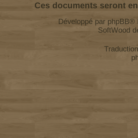
Ces documents seront enl
Développé par
phpBB
® 
SoftWood d
Traductio
p