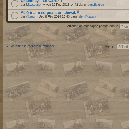
Chambley... La Gare?
par
Malatourien
» Ven 19 Fév 2016 14:42 dans
Identification
Vétérinaire soignant un cheval,
par
Alizeur
» Jeu 8 Fév 2018 13:43 dans
Identification
Afficher les messages postés depuis
Revenir à la recherche avancée
Aller à: