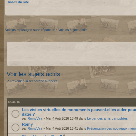
Index du site
Voir les messages sans réponses
•
Voir les sujets actifs
Voir les sujets actifs
Revenir à la recherche avancée
SUJETS
Les visites virtuelles de monuments peuvent-elles aider pou
dater ?
par
RomyVira
» Mar 4 Aoû 2026 13:49 dans
Le bar des amis cartophiles
Romy
par
RomyVira
» Mar 4 Aoû 2026 13:41 dans
Présentation des nouveaux mem