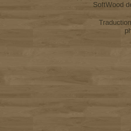
SoftWood d
Traductio
p