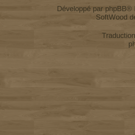
Développé par
phpBB
® 
SoftWood d
Traductio
p