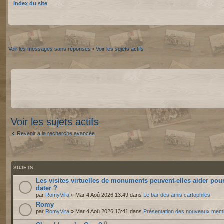
Index du site
Voir les messages sans réponses
•
Voir les sujets actifs
Voir les sujets actifs
Revenir à la recherche avancée
SUJETS
Les visites virtuelles de monuments peuvent-elles aider pou
dater ?
par
RomyVira
» Mar 4 Aoû 2026 13:49 dans
Le bar des amis cartophiles
Romy
par
RomyVira
» Mar 4 Aoû 2026 13:41 dans
Présentation des nouveaux mem