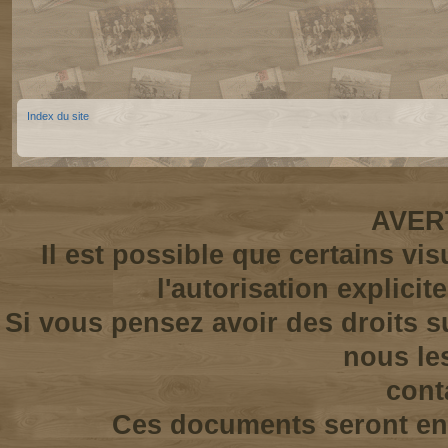
Index du site
AVER
Il est possible que certains vi
l'autorisation explicit
Si vous pensez avoir des droits s
nous le
cont
Ces documents seront enl