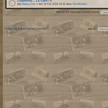
Chambley... La Gare?
par
Malatourien
» Ven 19 Fév 2016 14:42 dans
Identification
Afficher les messages postés depuis
Revenir à la recherche avancée
Aller à: