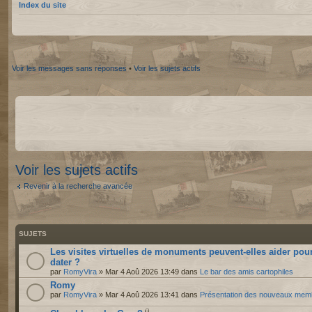
Index du site
Voir les messages sans réponses
•
Voir les sujets actifs
Voir les sujets actifs
Revenir à la recherche avancée
SUJETS
Les visites virtuelles de monuments peuvent-elles aider pou
dater ?
par
RomyVira
» Mar 4 Aoû 2026 13:49 dans
Le bar des amis cartophiles
Romy
par
RomyVira
» Mar 4 Aoû 2026 13:41 dans
Présentation des nouveaux mem