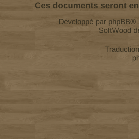
Ces documents seront enl
Développé par
phpBB
® 
SoftWood d
Traductio
p