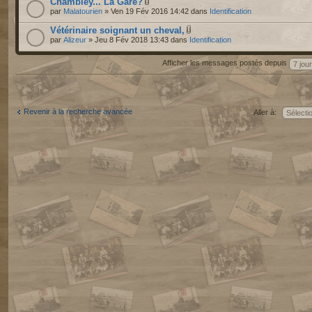
Chambley... La Gare?
par
Malatourien
» Ven 19 Fév 2016 14:42 dans
Identification
Vétérinaire soignant un cheval,
par
Alizeur
» Jeu 8 Fév 2018 13:43 dans
Identification
Afficher les messages postés depuis
Revenir à la recherche avancée
Aller à: