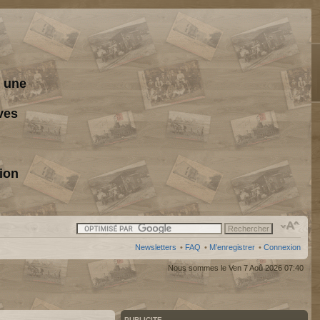
s une
ves
ion
Newsletters
•
FAQ
•
M’enregistrer
•
Connexion
Nous sommes le Ven 7 Aoû 2026 07:40
PUBLICITE