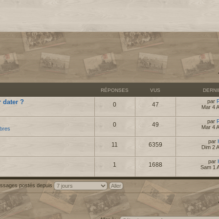
RÉPONSES
VUS
DERN
 dater ?
par
0
47
Mar 4 
par
0
49
Mar 4 
bres
par
11
6359
Dim 2 
par
1
1688
Sam 1 
messages postés depuis