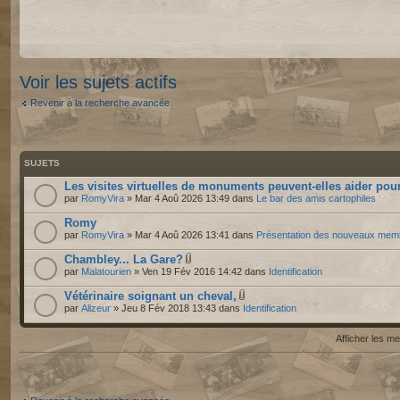
Voir les sujets actifs
Revenir à la recherche avancée
SUJETS
Les visites virtuelles de monuments peuvent-elles aider pour
par
RomyVira
» Mar 4 Aoû 2026 13:49 dans
Le bar des amis cartophiles
Romy
par
RomyVira
» Mar 4 Aoû 2026 13:41 dans
Présentation des nouveaux mem
Chambley... La Gare?
par
Malatourien
» Ven 19 Fév 2016 14:42 dans
Identification
Vétérinaire soignant un cheval,
par
Alizeur
» Jeu 8 Fév 2018 13:43 dans
Identification
Afficher les 