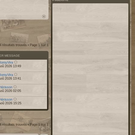
4 résultats trouvés • Page
1
sur
1
IER MESSAGE
RomyVira
Aoû 2026 13:49
RomyVira
Aoû 2026 13:41
Hérisson
Aoû 2026 02:05
Hérisson
Aoû 2026 15:25
4 résultats trouvés • Page
1
sur
1