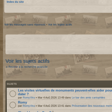
Index du site
Voir les messages sans réponses
•
Voir les sujets actifs
Voir les sujets actifs
Revenir à la recherche avancée
SUJETS
Les visites virtuelles de monuments peuvent-elles aider pou
dater ?
par
RomyVira
» Mar 4 Aoû 2026 13:49 dans
Le bar des amis cartophiles
Romy
par
RomyVira
» Mar 4 Aoû 2026 13:41 dans
Présentation des nouveaux mem