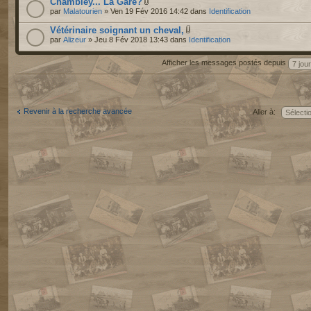
Chambley... La Gare?
par
Malatourien
» Ven 19 Fév 2016 14:42 dans
Identification
Vétérinaire soignant un cheval,
par
Alizeur
» Jeu 8 Fév 2018 13:43 dans
Identification
Afficher les messages postés depuis
Revenir à la recherche avancée
Aller à: