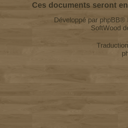
Ces documents seront enl
Développé par
phpBB
® 
SoftWood d
Traductio
p