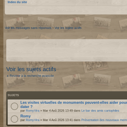
Index du site
Voir les messages sans réponses
•
Voir les sujets actifs
Voir les sujets actifs
Revenir à la recherche avancée
SUJETS
Les visites virtuelles de monuments peuvent-elles aider pou
dater ?
par
RomyVira
» Mar 4 Aoû 2026 13:49 dans
Le bar des amis cartophiles
Romy
par
RomyVira
» Mar 4 Aoû 2026 13:41 dans
Présentation des nouveaux mem