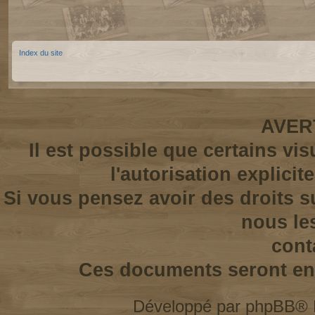
Index du site
AVER
Il est possible que certains vi
l'autorisation explicit
Si vous pensez avoir des droits s
nous le
cont
Ces documents seront enl
Développé par
phpBB
® 