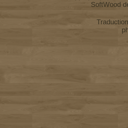
SoftWood d
Traductio
p