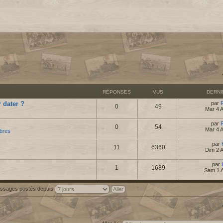
RÉPONSES
VUS
DERN
 dater ?
par
0
49
Mar 4 
par
0
54
Mar 4 
bres
par
11
6360
Dim 2 
par
1
1689
Sam 1 
messages postés depuis