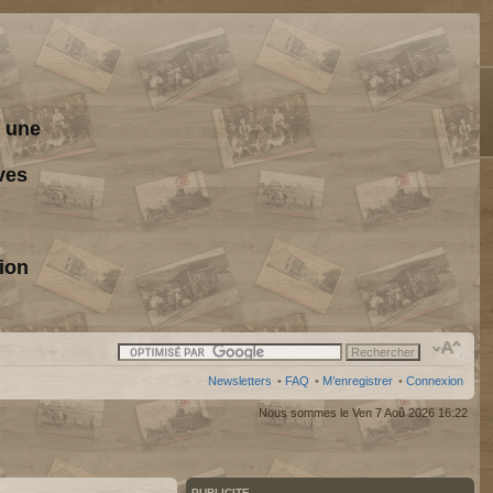
s une
ves
ion
Newsletters
•
FAQ
•
M’enregistrer
•
Connexion
Nous sommes le Ven 7 Aoû 2026 16:22
PUBLICITE