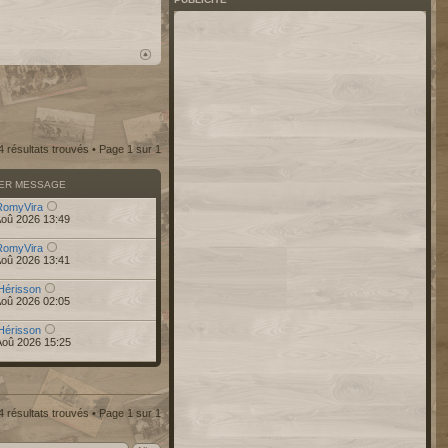
4 résultats trouvés • Page
1
sur
1
IER MESSAGE
RomyVira
Aoû 2026 13:49
RomyVira
Aoû 2026 13:41
Hérisson
Aoû 2026 02:05
Hérisson
Aoû 2026 15:25
4 résultats trouvés • Page
1
sur
1