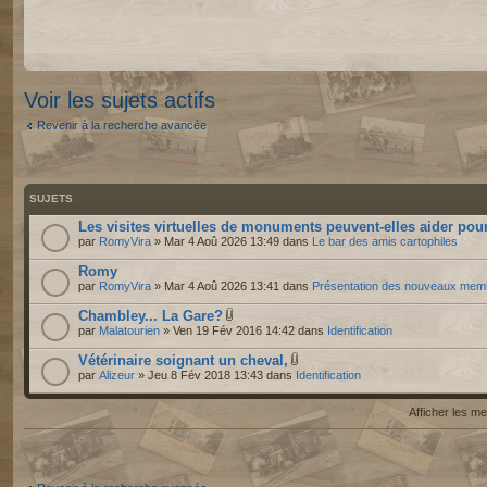
Voir les sujets actifs
Revenir à la recherche avancée
SUJETS
Les visites virtuelles de monuments peuvent-elles aider pour
par
RomyVira
» Mar 4 Aoû 2026 13:49 dans
Le bar des amis cartophiles
Romy
par
RomyVira
» Mar 4 Aoû 2026 13:41 dans
Présentation des nouveaux mem
Chambley... La Gare?
par
Malatourien
» Ven 19 Fév 2016 14:42 dans
Identification
Vétérinaire soignant un cheval,
par
Alizeur
» Jeu 8 Fév 2018 13:43 dans
Identification
Afficher les 